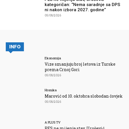
kategoričan: “Nema saradnje sa DPS
ni nakon izbora 2027. godine”
05/08/2026
INFO
Ekonomija
Vize smanjuju broj letova iz Turske
prema Crnoj Gori
05/08/2026
Hronika
Marović od 10. oktobra slobodan čovjek
05/08/2026
A PLUS TV
PES ne mijenja stav, Urošević