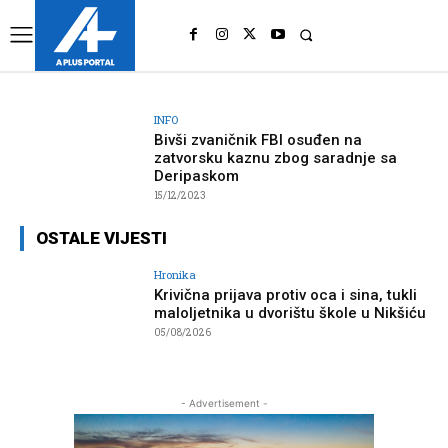
UK
LONDON NEWS
INFO
Bivši zvaničnik FBI osuđen na
zatvorsku kaznu zbog saradnje sa
Deripaskom
15/12/2023
OSTALE VIJESTI
Hronika
Krivična prijava protiv oca i sina, tukli
maloljetnika u dvorištu škole u Nikšiću
05/08/2026
- Advertisement -