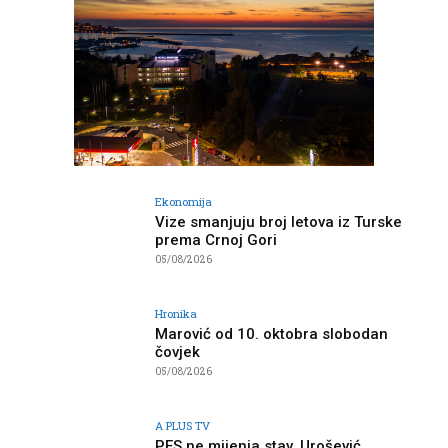
Ekonomija
Vize smanjuju broj letova iz Turske
prema Crnoj Gori
05/08/2026
Hronika
Marović od 10. oktobra slobodan
čovjek
05/08/2026
A PLUS TV
PES ne mijenja stav, Urošević