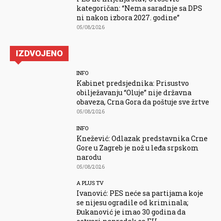
kategoričan: “Nema saradnje sa DPS
ni nakon izbora 2027. godine”
05/08/2026
IZDVOJENO
INFO
Kabinet predsjednika: Prisustvo
obilježavanju “Oluje” nije državna
obaveza, Crna Gora da poštuje sve žrtve
05/08/2026
INFO
Knežević: Odlazak predstavnika Crne
Gore u Zagreb je nož u leđa srpskom
narodu
05/08/2026
A PLUS TV
Ivanović: PES neće sa partijama koje
se nijesu ogradile od kriminala;
Đukanović je imao 30 godina da