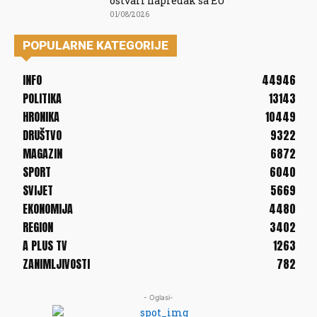
ostvari napredak sa EU
01/08/2026
POPULARNE KATEGORIJE
INFO
44946
POLITIKA
13143
HRONIKA
10449
DRUŠTVO
9322
MAGAZIN
6872
SPORT
6040
SVIJET
5669
EKONOMIJA
4480
REGION
3402
A PLUS TV
1263
ZANIMLJIVOSTI
782
- Oglasi-