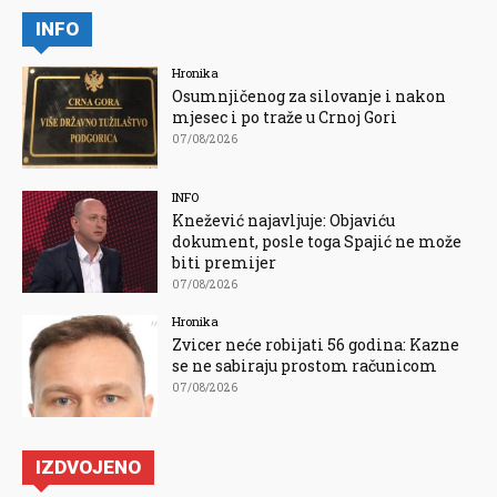
INFO
Hronika
Osumnjičenog za silovanje i nakon
mjesec i po traže u Crnoj Gori
07/08/2026
INFO
Knežević najavljuje: Objaviću
dokument, posle toga Spajić ne može
biti premijer
07/08/2026
Hronika
Zvicer neće robijati 56 godina: Kazne
se ne sabiraju prostom računicom
07/08/2026
IZDVOJENO