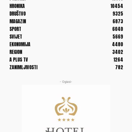
HRONIKA
10454
DRUŠTVO
9325
MAGAZIN
6873
SPORT
6040
SVIJET
5669
EKONOMIJA
4480
REGION
3402
A PLUS TV
1264
ZANIMLJIVOSTI
782
- Oglasi-