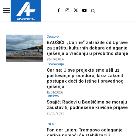
UK
LONDON NEWS
Društvo
BAOŠIĆI: „Carine“ zatražile od Uprave
za zaštitu kulturnih dobara odlaganje
rješenja o vraćanju u prvobitno stanje
28/05/2026
Ekonomija
Carine: U sve projekte smo ušli uz
poštovanje procedura, kroz zakonit
postupak doći do istine i pravednog
rješenja
11/04/2026
Društvo
Spajić: Radovi u Baošićima se moraju
zaustaviti, podnesene krivične prijave
23/03/2026
INFO
Fon der Lajen: Trampovo odlaganje
carina pomoći će stabilizaciji