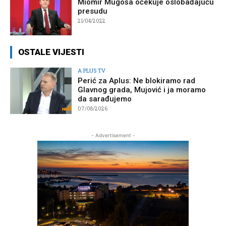
Miomir Mugoša očekuje oslobađajuću
presudu
21/04/2022
OSTALE VIJESTI
A PLUS TV
Perić za Aplus: Ne blokiramo rad
Glavnog grada, Mujović i ja moramo
da sarađujemo
07/08/2026
- Advertisement -