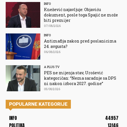
INFO
Knežević najavljuje: Objaviću
dokument, posle toga Spajić ne može
biti premijer
07/08/2026
INFO
Antimafija zakon pred poslanicima
24. avgusta?
06/08/2026
A PLUS TV
PES ne mijenja stav, Urošević
kategoričan: “Nema saradnje sa DPS
ni nakon izbora 2027. godine”
05/08/2026
POPULARNE KATEGORIJE
INFO
44957
POLITIKA
13146