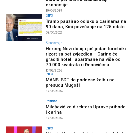
ekonomije
10/04/2025
INFO
Tramp pauzirao odluku o carinama na
90 dana, Kini povećanje na 125 odsto
09/04/2025
Ekonomija
Herceg Novi dobija još jedan turistički
rizort sa pet zvjezdica – Carine će
graditi hotel i apartmane na više od
70.000 kvadrata u Đenovićima
13/08/2024
INFO
MANS: SDT da podnese žalbu na
presudu Mugoši
27/05/2022
Politika
Milošević za direktora Uprave prihoda
i carina
27/04/2022
INFO