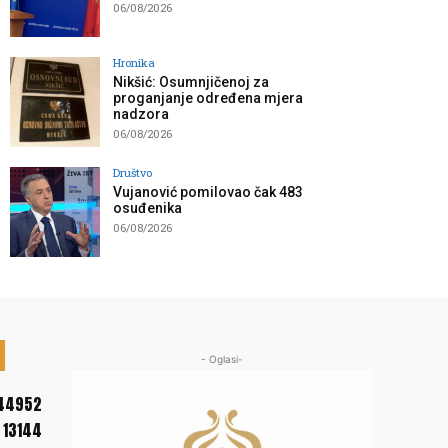
06/08/2026
Hronika
Nikšić: Osumnjičenoj za
proganjanje određena mjera
nadzora
06/08/2026
Društvo
Vujanović pomilovao čak 483
osuđenika
06/08/2026
- Oglasi-
44952
13144