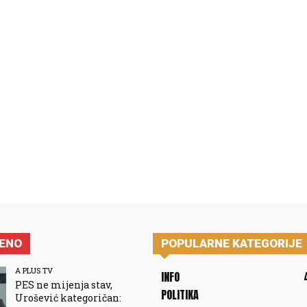
JENO
POPULARNE KATEGORIJE
A PLUS TV
INFO
PES ne mijenja stav,
POLITIKA
Urošević kategoričan: