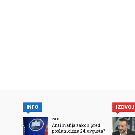
INFO
IZDVO
INFO
Antimafija zakon pred
poslanicima 24. avgusta?