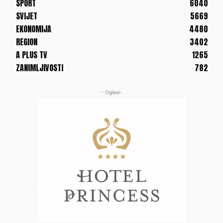
SPORT
6040
SVIJET
5669
EKONOMIJA
4480
REGION
3402
A PLUS TV
1265
ZANIMLJIVOSTI
782
- Oglasi-