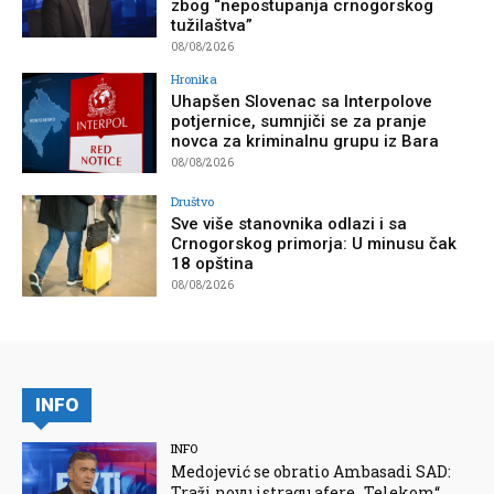
zbog “nepostupanja crnogorskog
tužilaštva”
08/08/2026
Hronika
Uhapšen Slovenac sa Interpolove
potjernice, sumnjiči se za pranje
novca za kriminalnu grupu iz Bara
08/08/2026
Društvo
Sve više stanovnika odlazi i sa
Crnogorskog primorja: U minusu čak
18 opština
08/08/2026
INFO
INFO
Medojević se obratio Ambasadi SAD:
Traži novu istragu afere „Telekom“,