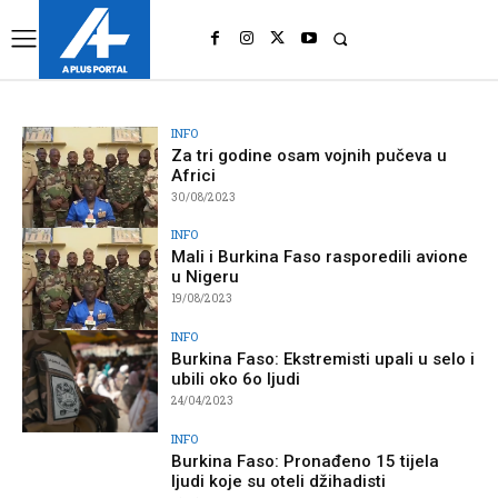
UK
LONDON NEWS
INFO
Za tri godine osam vojnih pučeva u
Africi
30/08/2023
INFO
Mali i Burkina Faso rasporedili avione
u Nigeru
19/08/2023
INFO
Burkina Faso: Ekstremisti upali u selo i
ubili oko 6o ljudi
24/04/2023
INFO
Burkina Faso: Pronađeno 15 tijela
ljudi koje su oteli džihadisti