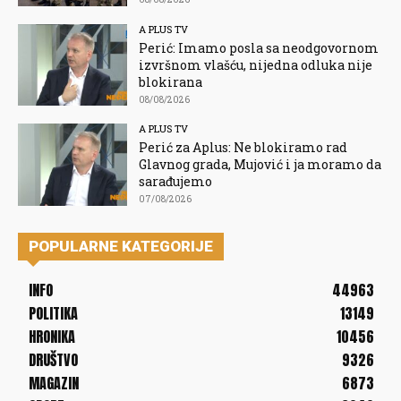
A PLUS TV
Perić: Imamo posla sa neodgovornom
izvršnom vlašću, nijedna odluka nije
blokirana
08/08/2026
A PLUS TV
Perić za Aplus: Ne blokiramo rad
Glavnog grada, Mujović i ja moramo da
sarađujemo
07/08/2026
POPULARNE KATEGORIJE
INFO
44963
POLITIKA
13149
HRONIKA
10456
DRUŠTVO
9326
MAGAZIN
6873