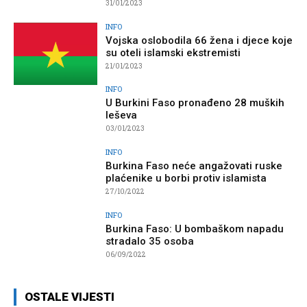
31/01/2023
INFO
Vojska oslobodila 66 žena i djece koje
su oteli islamski ekstremisti
21/01/2023
INFO
U Burkini Faso pronađeno 28 muških
leševa
03/01/2023
INFO
Burkina Faso neće angažovati ruske
plaćenike u borbi protiv islamista
27/10/2022
INFO
Burkina Faso: U bombaškom napadu
stradalo 35 osoba
06/09/2022
OSTALE VIJESTI