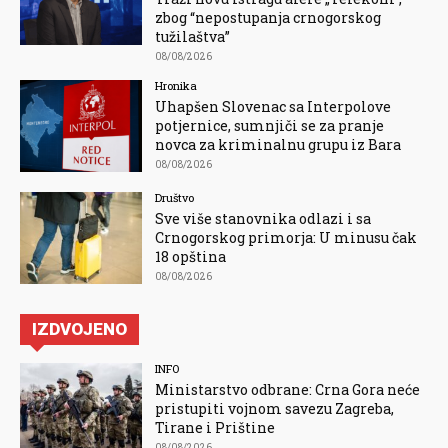
zbog “nepostupanja crnogorskog
tužilaštva”
08/08/2026
Hronika
Uhapšen Slovenac sa Interpolove
potjernice, sumnjiči se za pranje
novca za kriminalnu grupu iz Bara
08/08/2026
Društvo
Sve više stanovnika odlazi i sa
Crnogorskog primorja: U minusu čak
18 opština
08/08/2026
IZDVOJENO
INFO
Ministarstvo odbrane: Crna Gora neće
pristupiti vojnom savezu Zagreba,
Tirane i Prištine
08/08/2026