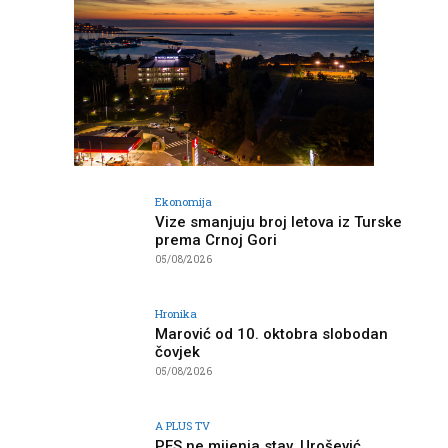
Ekonomija
Vize smanjuju broj letova iz Turske
prema Crnoj Gori
05/08/2026
Hronika
Marović od 10. oktobra slobodan
čovjek
05/08/2026
A PLUS TV
PES ne mijenja stav, Urošević