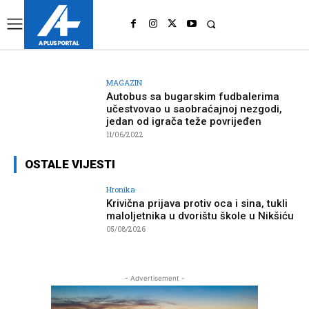
UK
LONDON NEWS
MAGAZIN
Autobus sa bugarskim fudbalerima
učestvovao u saobraćajnoj nezgodi,
jedan od igrača teže povrijeđen
11/06/2022
OSTALE VIJESTI
Hronika
Krivična prijava protiv oca i sina, tukli
maloljetnika u dvorištu škole u Nikšiću
05/08/2026
- Advertisement -