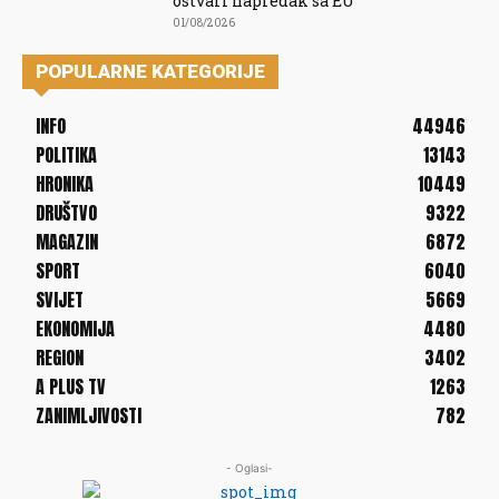
ostvari napredak sa EU
01/08/2026
POPULARNE KATEGORIJE
INFO
44946
POLITIKA
13143
HRONIKA
10449
DRUŠTVO
9322
MAGAZIN
6872
SPORT
6040
SVIJET
5669
EKONOMIJA
4480
REGION
3402
A PLUS TV
1263
ZANIMLJIVOSTI
782
- Oglasi-