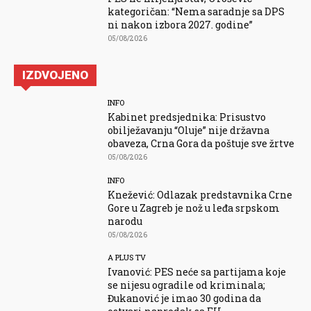
kategoričan: “Nema saradnje sa DPS
ni nakon izbora 2027. godine”
05/08/2026
IZDVOJENO
INFO
Kabinet predsjednika: Prisustvo
obilježavanju “Oluje” nije državna
obaveza, Crna Gora da poštuje sve žrtve
05/08/2026
INFO
Knežević: Odlazak predstavnika Crne
Gore u Zagreb je nož u leđa srpskom
narodu
05/08/2026
A PLUS TV
Ivanović: PES neće sa partijama koje
se nijesu ogradile od kriminala;
Đukanović je imao 30 godina da