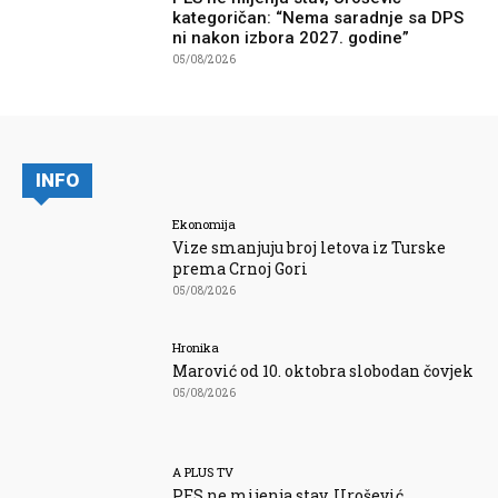
kategoričan: “Nema saradnje sa DPS
ni nakon izbora 2027. godine”
05/08/2026
INFO
Ekonomija
Vize smanjuju broj letova iz Turske
prema Crnoj Gori
05/08/2026
Hronika
Marović od 10. oktobra slobodan čovjek
05/08/2026
A PLUS TV
PES ne mijenja stav, Urošević