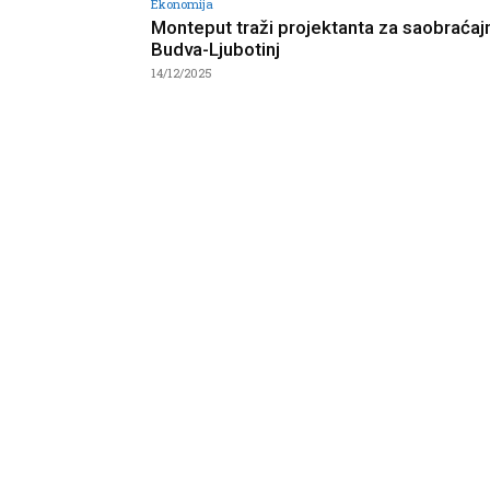
Ekonomija
Monteput traži projektanta za saobraćaj
Budva-Ljubotinj
14/12/2025