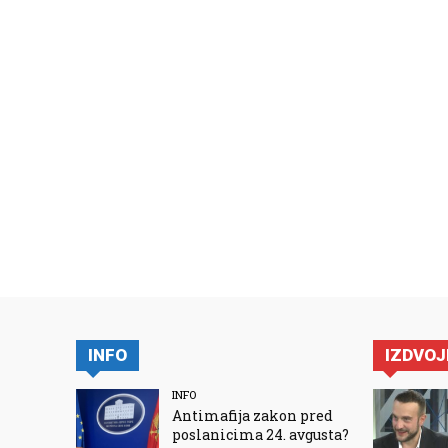
INFO
IZDVO
INFO
Antimafija zakon pred
poslanicima 24. avgusta?