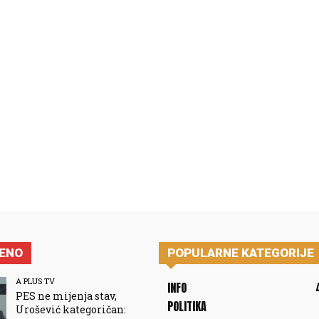
JENO
POPULARNE KATEGORIJE
A PLUS TV
INFO
PES ne mijenja stav,
POLITIKA
Urošević kategoričan: