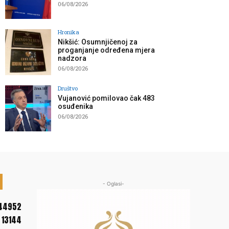
06/08/2026
Hronika
Nikšić: Osumnjičenoj za
proganjanje određena mjera
nadzora
06/08/2026
Društvo
Vujanović pomilovao čak 483
osuđenika
06/08/2026
- Oglasi-
44952
13144