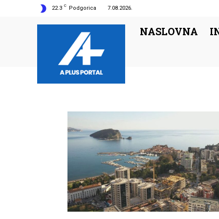
C
22.3
Podgorica
7.08.2026.
NASLOVNA
I