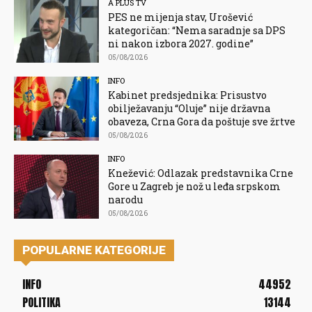
A PLUS TV
PES ne mijenja stav, Urošević
kategoričan: “Nema saradnje sa DPS
ni nakon izbora 2027. godine”
05/08/2026
INFO
Kabinet predsjednika: Prisustvo
obilježavanju “Oluje” nije državna
obaveza, Crna Gora da poštuje sve žrtve
05/08/2026
INFO
Knežević: Odlazak predstavnika Crne
Gore u Zagreb je nož u leđa srpskom
narodu
05/08/2026
POPULARNE KATEGORIJE
INFO
44952
POLITIKA
13144