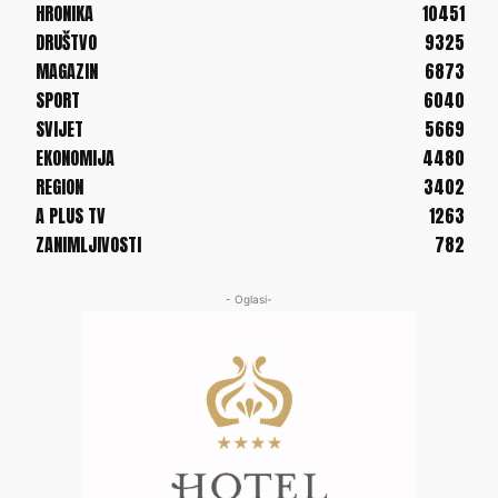
HRONIKA
10451
DRUŠTVO
9325
MAGAZIN
6873
SPORT
6040
SVIJET
5669
EKONOMIJA
4480
REGION
3402
A PLUS TV
1263
ZANIMLJIVOSTI
782
- Oglasi-