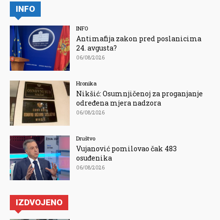
INFO
INFO
Antimafija zakon pred poslanicima
24. avgusta?
06/08/2026
Hronika
Nikšić: Osumnjičenoj za proganjanje
određena mjera nadzora
06/08/2026
Društvo
Vujanović pomilovao čak 483
osuđenika
06/08/2026
IZDVOJENO