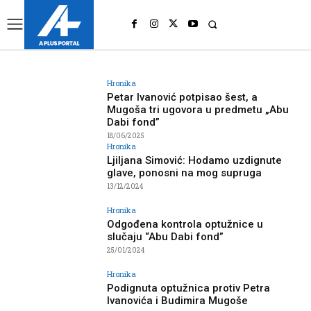
UK
LONDON NEWS
Hronika
Petar Ivanović potpisao šest, a
Mugoša tri ugovora u predmetu „Abu
Dabi fond”
18/06/2025
Hronika
Ljiljana Simović: Hodamo uzdignute
glave, ponosni na mog supruga
13/12/2024
Hronika
Odgođena kontrola optužnice u
slučaju “Abu Dabi fond”
25/01/2024
Hronika
Podignuta optužnica protiv Petra
Ivanovića i Budimira Mugoše