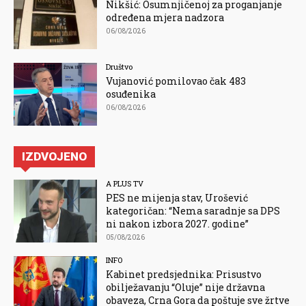
Nikšić: Osumnjičenoj za proganjanje
određena mjera nadzora
06/08/2026
Društvo
Vujanović pomilovao čak 483
osuđenika
06/08/2026
IZDVOJENO
A PLUS TV
PES ne mijenja stav, Urošević
kategoričan: “Nema saradnje sa DPS
ni nakon izbora 2027. godine”
05/08/2026
INFO
Kabinet predsjednika: Prisustvo
obilježavanju “Oluje” nije državna
obaveza, Crna Gora da poštuje sve žrtve