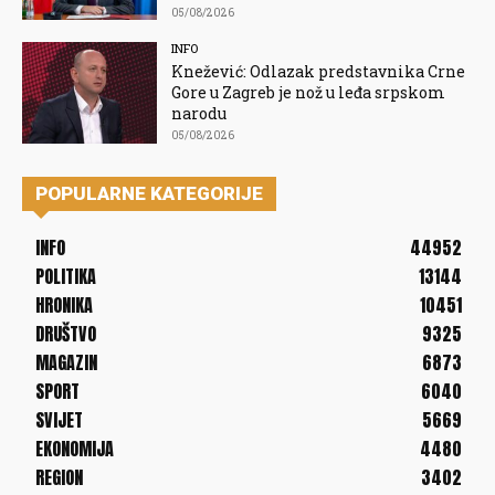
05/08/2026
INFO
Knežević: Odlazak predstavnika Crne
Gore u Zagreb je nož u leđa srpskom
narodu
05/08/2026
POPULARNE KATEGORIJE
INFO
44952
POLITIKA
13144
HRONIKA
10451
DRUŠTVO
9325
MAGAZIN
6873
SPORT
6040
SVIJET
5669
EKONOMIJA
4480
REGION
3402