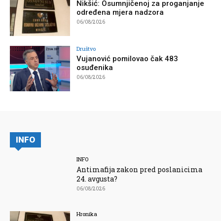
Nikšić: Osumnjičenoj za proganjanje
određena mjera nadzora
06/08/2026
Društvo
Vujanović pomilovao čak 483
osuđenika
06/08/2026
INFO
INFO
Antimafija zakon pred poslanicima
24. avgusta?
06/08/2026
Hronika