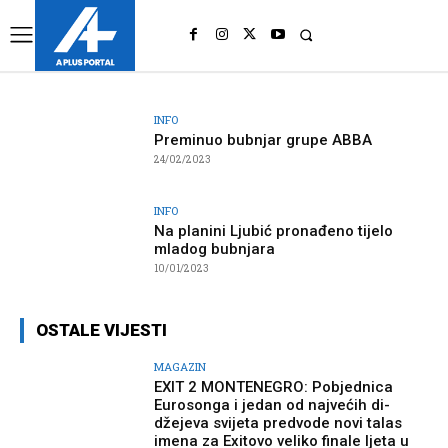
UK
LONDON NEWS
INFO
Preminuo bubnjar grupe ABBA
24/02/2023
INFO
Na planini Ljubić pronađeno tijelo
mladog bubnjara
10/01/2023
OSTALE VIJESTI
MAGAZIN
EXIT 2 MONTENEGRO: Pobjednica
Eurosonga i jedan od najvećih di-
džejeva svijeta predvode novi talas
imena za Exitovo veliko finale ljeta u