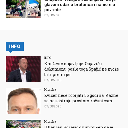
glavom udario bratanca i nanio mu
povrede
07/08/2026
INFO
INFO
Knežević najavljuje: Objaviću
dokument, posle toga Spajić ne može
biti premijer
07/08/2026
Hronika
Zvicer neće robijati 56 godina: Kazne
se ne sabiraju prostom računicom
07/08/2026
Hronika
Uhapšen Rožajac osumnjičen da je