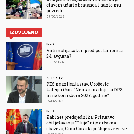
glavom udario bratanca i nanio mu
povrede
07/08/2026
IZDVOJENO
INFO
Antimafija zakon pred poslanicima
24. avgusta?
06/08/2026
A PLUS TV
PES ne mijenja stav, Urošević
kategoričan: “Nema saradnje sa DPS
ni nakon izbora 2027. godine”
05/08/2026
INFO
Kabinet predsjednika: Prisustvo
obilježavanju “Oluje” nije državna
obaveza, Crna Gora da poštuje sve žrtve