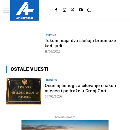
UK
LONDON NEWS
Društvo
Tokom maja dva slučaja bruceloze
kod ljudi
12/05/2025
OSTALE VIJESTI
Hronika
Osumnjičenog za silovanje i nakon
mjesec i po traže u Crnoj Gori
07/08/2026
- Advertisement -