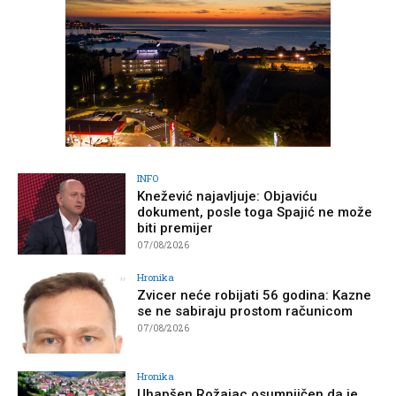
INFO
Knežević najavljuje: Objaviću
dokument, posle toga Spajić ne može
biti premijer
07/08/2026
Hronika
Zvicer neće robijati 56 godina: Kazne
se ne sabiraju prostom računicom
07/08/2026
Hronika
Uhapšen Rožajac osumnjičen da je