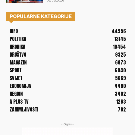
05/08/2026
POPULARNE KATEGORIJE
INFO
44956
POLITIKA
13145
HRONIKA
10454
DRUŠTVO
9325
MAGAZIN
6873
SPORT
6040
SVIJET
5669
EKONOMIJA
4480
REGION
3402
A PLUS TV
1263
ZANIMLJIVOSTI
782
- Oglasi-