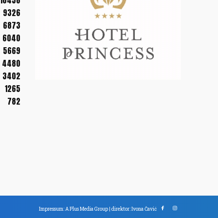
10456
9326
6873
6040
5669
4480
3402
1265
782
Impressum: A Plus Media Group | direktor: Ivona Čavić