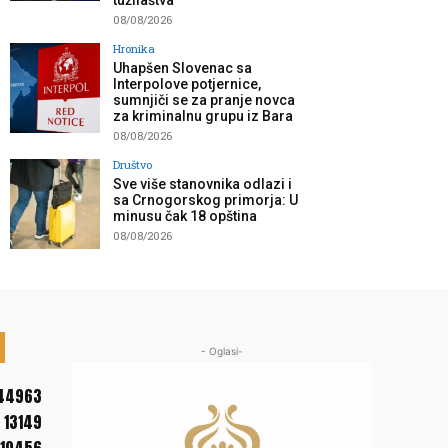
tužilaštva”
08/08/2026
Hronika
Uhapšen Slovenac sa
Interpolove potjernice,
sumnjiči se za pranje novca
za kriminalnu grupu iz Bara
08/08/2026
Društvo
Sve više stanovnika odlazi i
sa Crnogorskog primorja: U
minusu čak 18 opština
08/08/2026
- Oglasi-
44963
13149