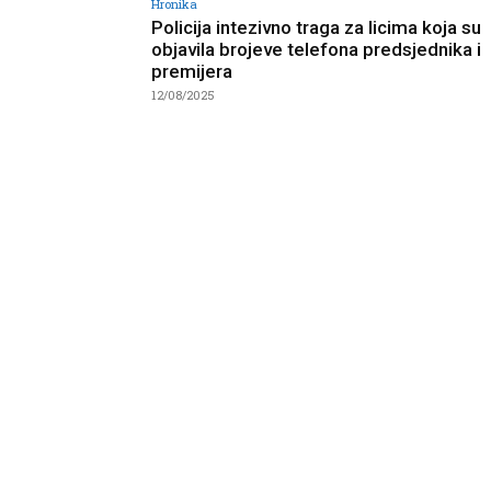
Hronika
Policija intezivno traga za licima koja su
objavila brojeve telefona predsjednika i
premijera
12/08/2025