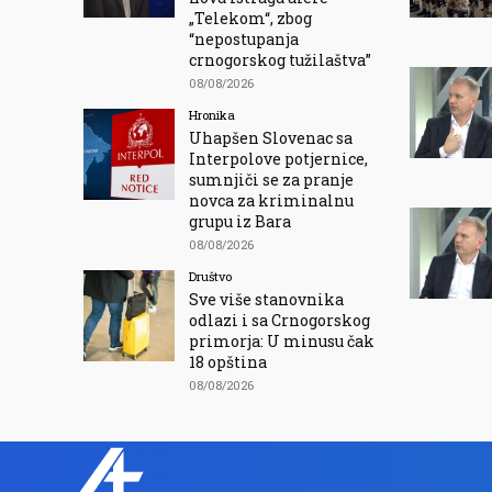
„Telekom“, zbog
“nepostupanja
crnogorskog tužilaštva”
08/08/2026
Hronika
Uhapšen Slovenac sa
Interpolove potjernice,
sumnjiči se za pranje
novca za kriminalnu
grupu iz Bara
08/08/2026
Društvo
Sve više stanovnika
odlazi i sa Crnogorskog
primorja: U minusu čak
18 opština
08/08/2026