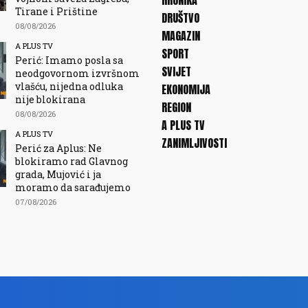
HRONIKA
Tirane i Prištine
DRUŠTVO
08/08/2026
MAGAZIN
A PLUS TV
SPORT
Perić: Imamo posla sa
SVIJET
neodgovornom izvršnom
vlašću, nijedna odluka
EKONOMIJA
nije blokirana
REGION
08/08/2026
A PLUS TV
A PLUS TV
ZANIMLJIVOSTI
Perić za Aplus: Ne
blokiramo rad Glavnog
grada, Mujović i ja
moramo da sarađujemo
07/08/2026