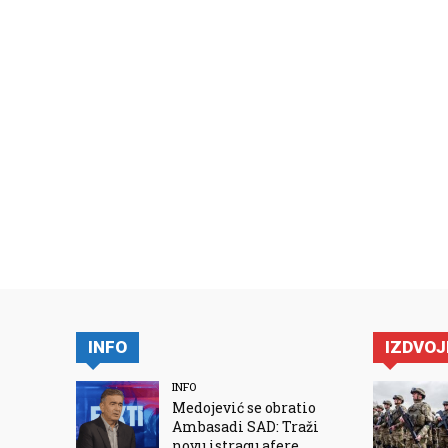
INFO
IZDVO
INFO
Medojević se obratio
Ambasadi SAD: Traži
novu istragu afere