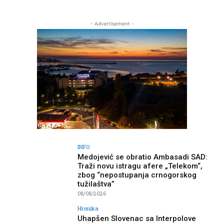
- Advertisement -
INFO
Medojević se obratio Ambasadi SAD:
Traži novu istragu afere „Telekom“,
zbog “nepostupanja crnogorskog
tužilaštva”
08/08/2026
Hronika
Uhapšen Slovenac sa Interpolove