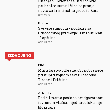
Uhapšen Slovenac sa Interpolove
potjernice, sumnjiči se za pranje
novca za kriminalnu grupu iz Bara
08/08/2026
Društvo
Sve više stanovnika odlazi i sa
Crnogorskog primorja: U minusu čak
18 opština
08/08/2026
IZDVOJENO
INFO
Ministarstvo odbrane: Crna Gora neće
pristupiti vojnom savezu Zagreba,
Tirane i Prištine
08/08/2026
A PLUS TV
Perić: Imamo posla sa neodgovornom
izvršnom vlašću, nijedna odluka nije
blokirana