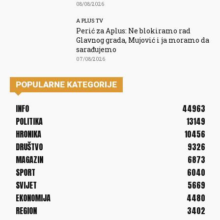
08/08/2026
A PLUS TV
Perić za Aplus: Ne blokiramo rad
Glavnog grada, Mujović i ja moramo da
sarađujemo
07/08/2026
POPULARNE KATEGORIJE
INFO
44963
POLITIKA
13149
HRONIKA
10456
DRUŠTVO
9326
MAGAZIN
6873
SPORT
6040
SVIJET
5669
EKONOMIJA
4480
REGION
3402