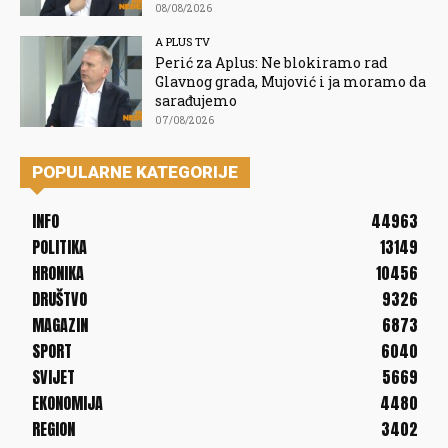
08/08/2026
A PLUS TV
Perić za Aplus: Ne blokiramo rad
Glavnog grada, Mujović i ja moramo da
sarađujemo
07/08/2026
POPULARNE KATEGORIJE
INFO
44963
POLITIKA
13149
HRONIKA
10456
DRUŠTVO
9326
MAGAZIN
6873
SPORT
6040
SVIJET
5669
EKONOMIJA
4480
REGION
3402