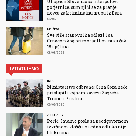
Uhapšen Slovenac sa Interpolove
potjernice, sumnjiči se za pranje
novca za kriminalnu grupu iz Bara
08/08/2026
Društvo
Sve više stanovnika odlazi i sa
Crnogorskog primorja: U minusu čak
18 opština
08/08/2026
IZDVOJENO
INFO
Ministarstvo odbrane: Crna Gora neće
pristupiti vojnom savezu Zagreba,
Tirane i Prištine
08/08/2026
A PLUS TV
Perić: Imamo posla sa neodgovornom
izvršnom vlašću, nijedna odluka nije
blokirana