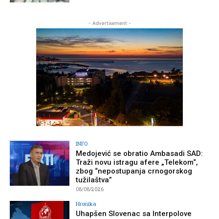
- Advertisement -
INFO
Medojević se obratio Ambasadi SAD:
Traži novu istragu afere „Telekom“,
zbog “nepostupanja crnogorskog
tužilaštva”
08/08/2026
Hronika
Uhapšen Slovenac sa Interpolove