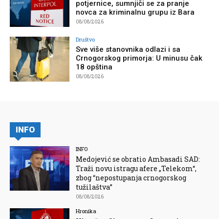
potjernice, sumnjiči se za pranje
novca za kriminalnu grupu iz Bara
08/08/2026
Društvo
Sve više stanovnika odlazi i sa
Crnogorskog primorja: U minusu čak
18 opština
08/08/2026
INFO
INFO
Medojević se obratio Ambasadi SAD:
Traži novu istragu afere „Telekom“,
zbog “nepostupanja crnogorskog
tužilaštva”
08/08/2026
Hronika