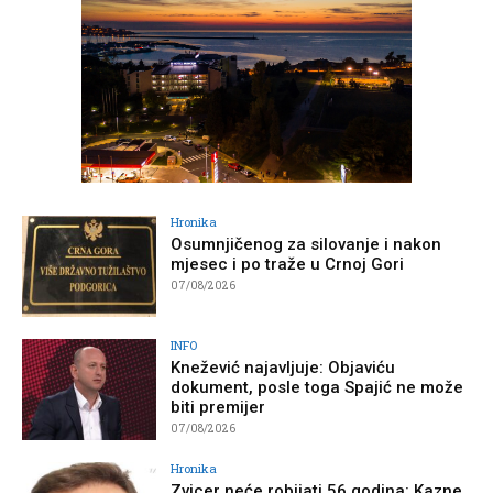
Hronika
Osumnjičenog za silovanje i nakon
mjesec i po traže u Crnoj Gori
07/08/2026
INFO
Knežević najavljuje: Objaviću
dokument, posle toga Spajić ne može
biti premijer
07/08/2026
Hronika
Zvicer neće robijati 56 godina: Kazne