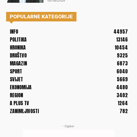
05/08/2026
POPULARNE KATEGORIJE
INFO
44957
POLITIKA
13146
HRONIKA
10454
DRUŠTVO
9325
MAGAZIN
6873
SPORT
6040
SVIJET
5669
EKONOMIJA
4480
REGION
3402
A PLUS TV
1264
ZANIMLJIVOSTI
782
- Oglasi-