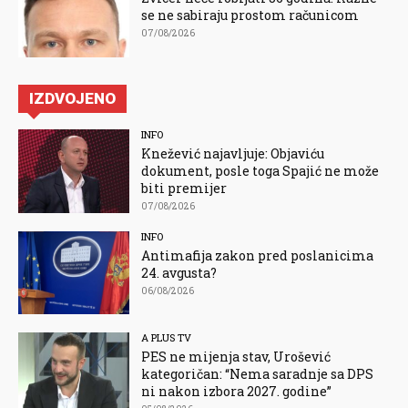
se ne sabiraju prostom računicom
07/08/2026
IZDVOJENO
INFO
Knežević najavljuje: Objaviću
dokument, posle toga Spajić ne može
biti premijer
07/08/2026
INFO
Antimafija zakon pred poslanicima
24. avgusta?
06/08/2026
A PLUS TV
PES ne mijenja stav, Urošević
kategoričan: “Nema saradnje sa DPS
ni nakon izbora 2027. godine”