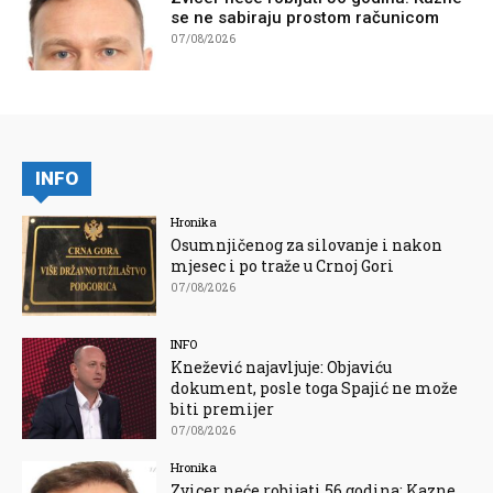
se ne sabiraju prostom računicom
07/08/2026
INFO
Hronika
Osumnjičenog za silovanje i nakon
mjesec i po traže u Crnoj Gori
07/08/2026
INFO
Knežević najavljuje: Objaviću
dokument, posle toga Spajić ne može
biti premijer
07/08/2026
Hronika
Zvicer neće robijati 56 godina: Kazne