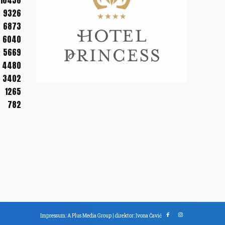
10456
9326
6873
6040
5669
4480
3402
1265
782
Impressum: A Plus Media Group | direktor: Ivona Čavić