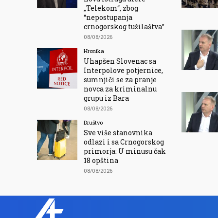
„Telekom“, zbog
“nepostupanja
crnogorskog tužilaštva”
08/08/2026
Hronika
Uhapšen Slovenac sa
Interpolove potjernice,
sumnjiči se za pranje
novca za kriminalnu
grupu iz Bara
08/08/2026
Društvo
Sve više stanovnika
odlazi i sa Crnogorskog
primorja: U minusu čak
18 opština
08/08/2026