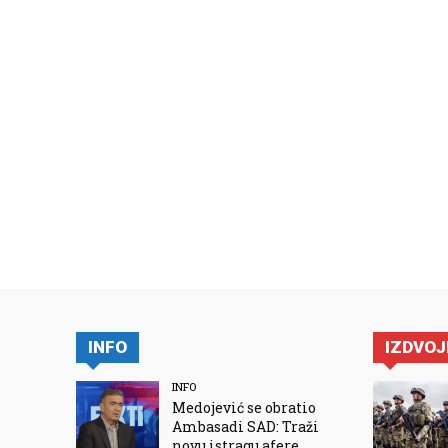
INFO
IZDVO
INFO
Medojević se obratio
Ambasadi SAD: Traži
novu istragu afere