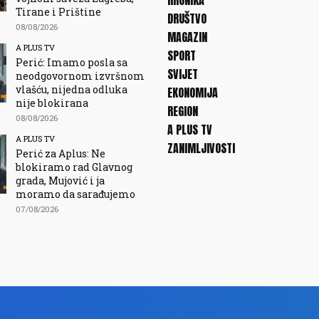
HRONIKA
Tirane i Prištine
DRUŠTVO
08/08/2026
MAGAZIN
A PLUS TV
SPORT
Perić: Imamo posla sa
SVIJET
neodgovornom izvršnom
vlašću, nijedna odluka
EKONOMIJA
nije blokirana
REGION
08/08/2026
A PLUS TV
A PLUS TV
ZANIMLJIVOSTI
Perić za Aplus: Ne
blokiramo rad Glavnog
grada, Mujović i ja
moramo da sarađujemo
07/08/2026