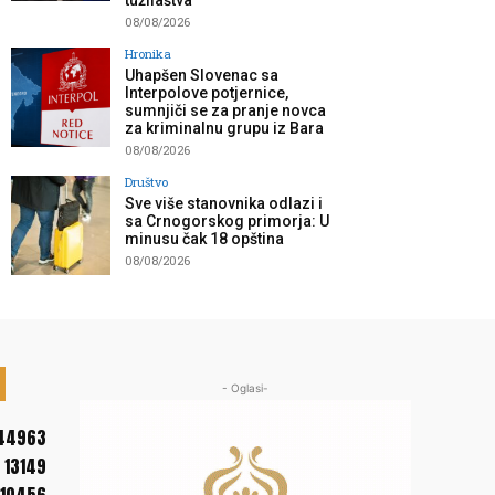
tužilaštva”
08/08/2026
Hronika
Uhapšen Slovenac sa
Interpolove potjernice,
sumnjiči se za pranje novca
za kriminalnu grupu iz Bara
08/08/2026
Društvo
Sve više stanovnika odlazi i
sa Crnogorskog primorja: U
minusu čak 18 opština
08/08/2026
- Oglasi-
44963
13149