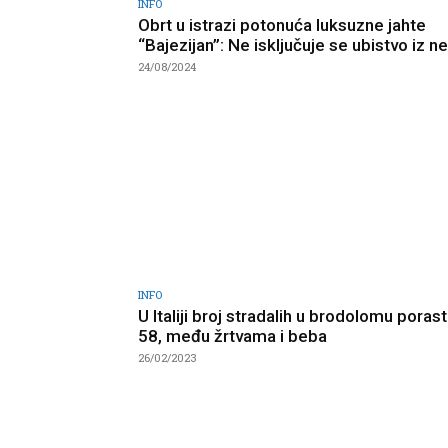
INFO
Obrt u istrazi potonuća luksuzne jahte
“Bajezijan”: Ne isključuje se ubistvo iz n
24/08/2024
INFO
U Italiji broj stradalih u brodolomu poras
58, među žrtvama i beba
26/02/2023