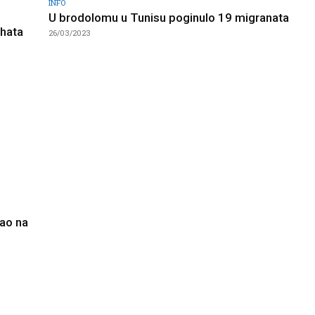
INFO
U brodolomu u Tunisu poginulo 19 migranata
ehata
26/03/2023
tao na