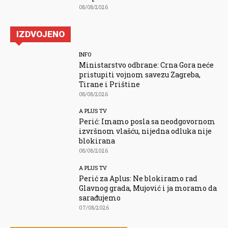
08/08/2026
IZDVOJENO
INFO
Ministarstvo odbrane: Crna Gora neće
pristupiti vojnom savezu Zagreba,
Tirane i Prištine
08/08/2026
A PLUS TV
Perić: Imamo posla sa neodgovornom
izvršnom vlašću, nijedna odluka nije
blokirana
08/08/2026
A PLUS TV
Perić za Aplus: Ne blokiramo rad
Glavnog grada, Mujović i ja moramo da
sarađujemo
07/08/2026