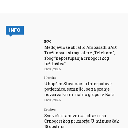
INFO
INFO
Medojević se obratio Ambasadi SAD:
Traži novu istragu afere „Telekom“,
zbog “nepostupanja crnogorskog
tužilaštva”
08/08/2026
Hronika
Uhapšen Slovenac sa Interpolove
potjernice, sumnjiči se za pranje
novca za kriminalnu grupu iz Bara
08/08/2026
Društvo
Sve više stanovnika odlazi i sa
Crnogorskog primorja: U minusu čak
18 opština