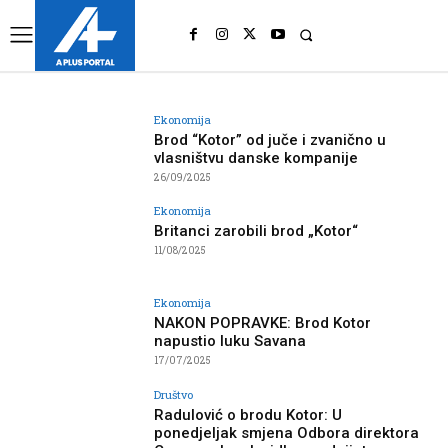
UK
LONDON NEWS
Ekonomija
Brod “Kotor” od juče i zvanično u
vlasništvu danske kompanije
26/09/2025
Ekonomija
Britanci zarobili brod „Kotor“
11/08/2025
Ekonomija
NAKON POPRAVKE: Brod Kotor
napustio luku Savana
17/07/2025
Društvo
Radulović o brodu Kotor: U
ponedjeljak smjena Odbora direktora