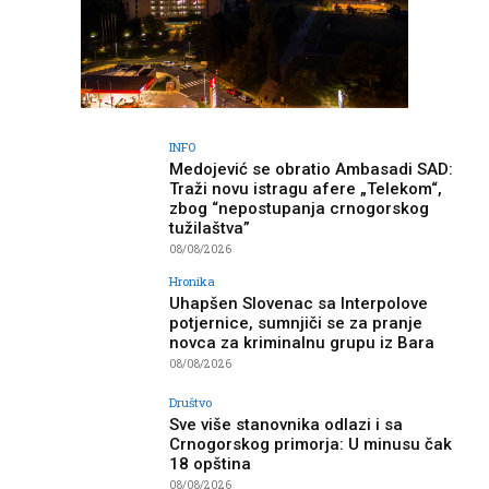
INFO
Medojević se obratio Ambasadi SAD:
Traži novu istragu afere „Telekom“,
zbog “nepostupanja crnogorskog
tužilaštva”
08/08/2026
Hronika
Uhapšen Slovenac sa Interpolove
potjernice, sumnjiči se za pranje
novca za kriminalnu grupu iz Bara
08/08/2026
Društvo
Sve više stanovnika odlazi i sa
Crnogorskog primorja: U minusu čak
18 opština
08/08/2026