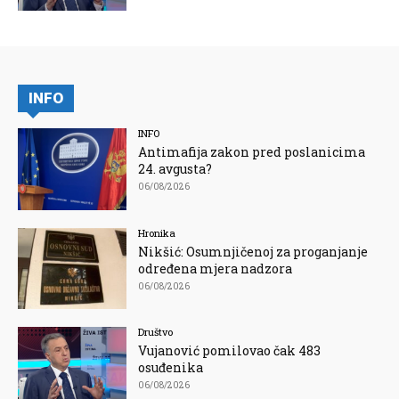
INFO
INFO
Antimafija zakon pred poslanicima
24. avgusta?
06/08/2026
Hronika
Nikšić: Osumnjičenoj za proganjanje
određena mjera nadzora
06/08/2026
Društvo
Vujanović pomilovao čak 483
osuđenika
06/08/2026