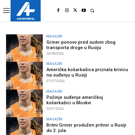
UK
LONDON NEWS
MAGAZIN
Griner ponovo pred sudom zbog
transporta droge u Rusiju
02/08/2022
MAGAZIN
Američka košarkašica priznala krivicu
na suđenju u Rusiji
07/07/2022
MAGAZIN
Počinje suđenje američkoj
košarkašici u Moskvi
01/07/2022
MAGAZIN
Britni Griner produžen pritvor u Rusiji
do 2. jula