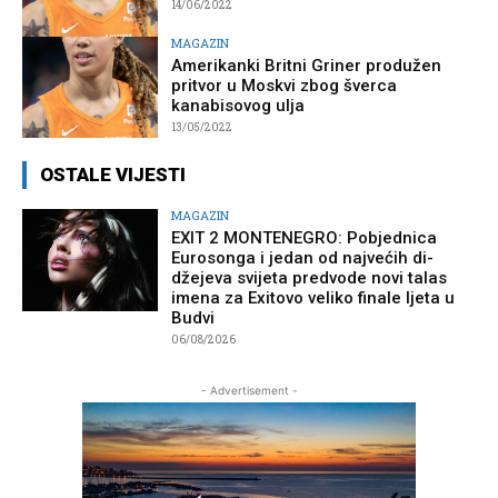
14/06/2022
MAGAZIN
Amerikanki Britni Griner produžen
pritvor u Moskvi zbog šverca
kanabisovog ulja
13/05/2022
OSTALE VIJESTI
MAGAZIN
EXIT 2 MONTENEGRO: Pobjednica
Eurosonga i jedan od najvećih di-
džejeva svijeta predvode novi talas
imena za Exitovo veliko finale ljeta u
Budvi
06/08/2026
- Advertisement -