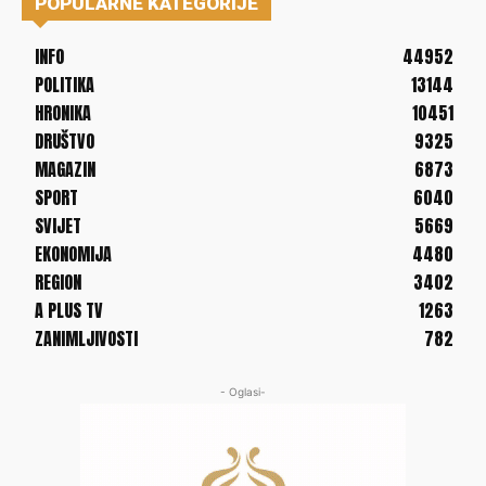
POPULARNE KATEGORIJE
INFO
44952
POLITIKA
13144
HRONIKA
10451
DRUŠTVO
9325
MAGAZIN
6873
SPORT
6040
SVIJET
5669
EKONOMIJA
4480
REGION
3402
A PLUS TV
1263
ZANIMLJIVOSTI
782
- Oglasi-