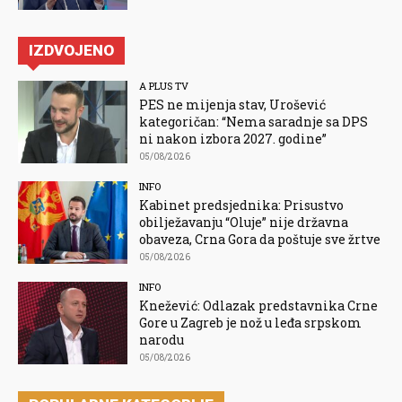
IZDVOJENO
A PLUS TV
PES ne mijenja stav, Urošević
kategoričan: “Nema saradnje sa DPS
ni nakon izbora 2027. godine”
05/08/2026
INFO
Kabinet predsjednika: Prisustvo
obilježavanju “Oluje” nije državna
obaveza, Crna Gora da poštuje sve žrtve
05/08/2026
INFO
Knežević: Odlazak predstavnika Crne
Gore u Zagreb je nož u leđa srpskom
narodu
05/08/2026