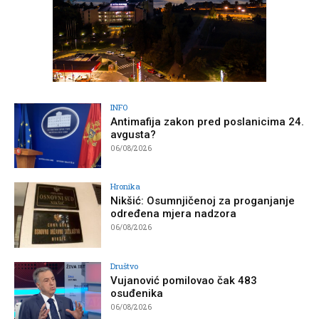
INFO
Antimafija zakon pred poslanicima 24.
avgusta?
06/08/2026
Hronika
Nikšić: Osumnjičenoj za proganjanje
određena mjera nadzora
06/08/2026
Društvo
Vujanović pomilovao čak 483
osuđenika
06/08/2026