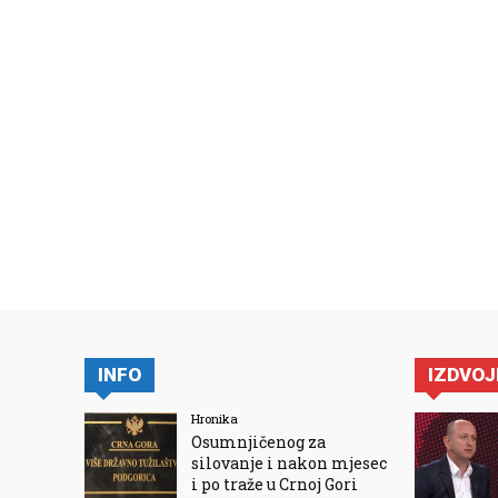
INFO
IZDVO
Hronika
Osumnjičenog za
silovanje i nakon mjesec
i po traže u Crnoj Gori