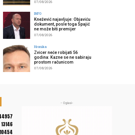
07/08/2026
INFO
Knežević najavljuje: Objaviću
dokument, posle toga Spajić
ne može biti premijer
07/08/2026
Hronika
Zvicer neće robijati 56
godina: Kazne se ne sabiraju
prostom računicom
07/08/2026
- Oglasi-
44957
13146
10454