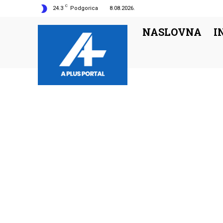
C
24.3
Podgorica
8.08.2026.
NASLOVNA
I