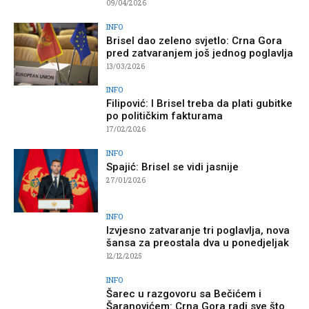
09/04/2026
INFO
Brisel dao zeleno svjetlo: Crna Gora
pred zatvaranjem još jednog poglavlja
13/03/2026
INFO
Filipović: I Brisel treba da plati gubitke
po političkim fakturama
17/02/2026
INFO
Spajić: Brisel se vidi jasnije
27/01/2026
INFO
Izvjesno zatvaranje tri poglavlja, nova
šansa za preostala dva u ponedjeljak
12/12/2025
INFO
Šarec u razgovoru sa Bečićem i
Šaranovićem: Crna Gora radi sve što