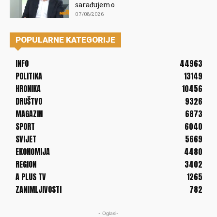
sarađujemo
07/08/2026
POPULARNE KATEGORIJE
INFO
44963
POLITIKA
13149
HRONIKA
10456
DRUŠTVO
9326
MAGAZIN
6873
SPORT
6040
SVIJET
5669
EKONOMIJA
4480
REGION
3402
A PLUS TV
1265
ZANIMLJIVOSTI
782
- Oglasi-