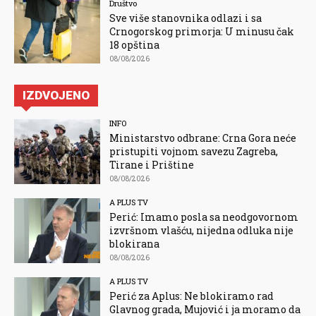
Društvo
Sve više stanovnika odlazi i sa
Crnogorskog primorja: U minusu čak
18 opština
08/08/2026
IZDVOJENO
INFO
Ministarstvo odbrane: Crna Gora neće
pristupiti vojnom savezu Zagreba,
Tirane i Prištine
08/08/2026
A PLUS TV
Perić: Imamo posla sa neodgovornom
izvršnom vlašću, nijedna odluka nije
blokirana
08/08/2026
A PLUS TV
Perić za Aplus: Ne blokiramo rad
Glavnog grada, Mujović i ja moramo da