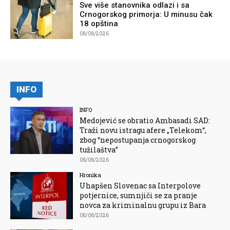
Sve više stanovnika odlazi i sa
Crnogorskog primorja: U minusu čak
18 opština
08/08/2026
INFO
INFO
Medojević se obratio Ambasadi SAD:
Traži novu istragu afere „Telekom“,
zbog “nepostupanja crnogorskog
tužilaštva”
08/08/2026
Hronika
Uhapšen Slovenac sa Interpolove
potjernice, sumnjiči se za pranje
novca za kriminalnu grupu iz Bara
08/08/2026