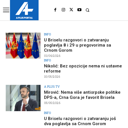
UK
LONDON NEWS
INFO
U Briselu razgovori o zatvaranju
poglavlja 8 i 29 u pregovorima sa
Crnom Gorom
01/06/2026
INFO
Nikolić: Bez opozicije nema ni ustavne
reforme
10/05/2026
A PLUS TV
Mirović: Nema više antisrpske politike
DPS-a, Crna Gora je favorit Brisela
05/05/2026
INFO
U Briselu razgovori o zatvaranju još
dva poglavlja sa Crnom Gorom