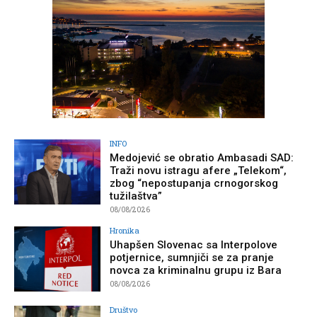
INFO
Medojević se obratio Ambasadi SAD:
Traži novu istragu afere „Telekom“,
zbog “nepostupanja crnogorskog
tužilaštva”
08/08/2026
Hronika
Uhapšen Slovenac sa Interpolove
potjernice, sumnjiči se za pranje
novca za kriminalnu grupu iz Bara
08/08/2026
Društvo