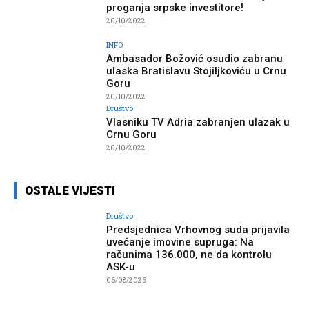
proganja srpske investitore!
20/10/2022
INFO
Ambasador Božović osudio zabranu
ulaska Bratislavu Stojiljkoviću u Crnu
Goru
20/10/2022
Društvo
Vlasniku TV Adria zabranjen ulazak u
Crnu Goru
20/10/2022
OSTALE VIJESTI
Društvo
Predsjednica Vrhovnog suda prijavila
uvećanje imovine supruga: Na
računima 136.000, ne da kontrolu
ASK-u
06/08/2026