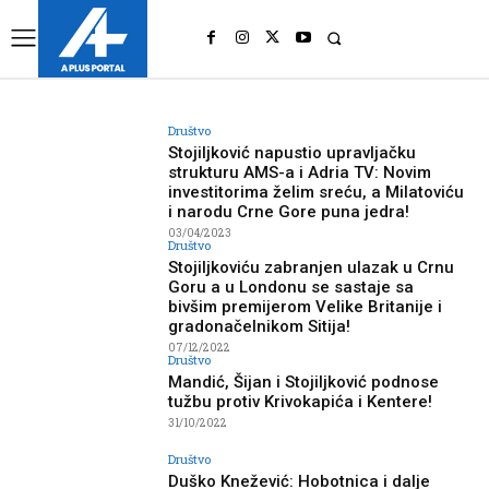
UK
LONDON NEWS
Društvo
Stojiljković napustio upravljačku
strukturu AMS-a i Adria TV: Novim
investitorima želim sreću, a Milatoviću
i narodu Crne Gore puna jedra!
03/04/2023
Društvo
Stojiljkoviću zabranjen ulazak u Crnu
Goru a u Londonu se sastaje sa
bivšim premijerom Velike Britanije i
gradonačelnikom Sitija!
07/12/2022
Društvo
Mandić, Šijan i Stojiljković podnose
tužbu protiv Krivokapića i Kentere!
31/10/2022
Društvo
Duško Knežević: Hobotnica i dalje