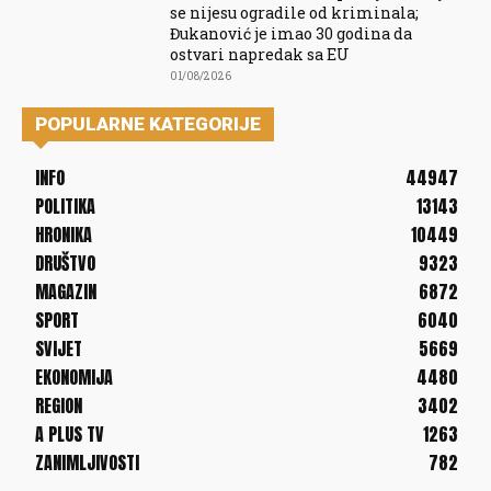
se nijesu ogradile od kriminala;
Đukanović je imao 30 godina da
ostvari napredak sa EU
01/08/2026
POPULARNE KATEGORIJE
INFO
44947
POLITIKA
13143
HRONIKA
10449
DRUŠTVO
9323
MAGAZIN
6872
SPORT
6040
SVIJET
5669
EKONOMIJA
4480
REGION
3402
A PLUS TV
1263
ZANIMLJIVOSTI
782