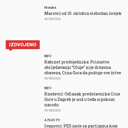
Hronika
Marović od 10. oktobra slobodan čovjek
05/08/2026
IZDVOJENO
INFO
Kabinet predsjednika: Prisustvo
obilježavanju “Oluje” nije državna
obaveza, Crna Gora da poštuje sve žrtve
05/08/2026
INFO
Knežević: Odlazak predstavnika Crne
Gore u Zagreb je nož u leđa srpskom
narodu
05/08/2026
A PLUS TV
Ivanović: PES neće sa partijama koje