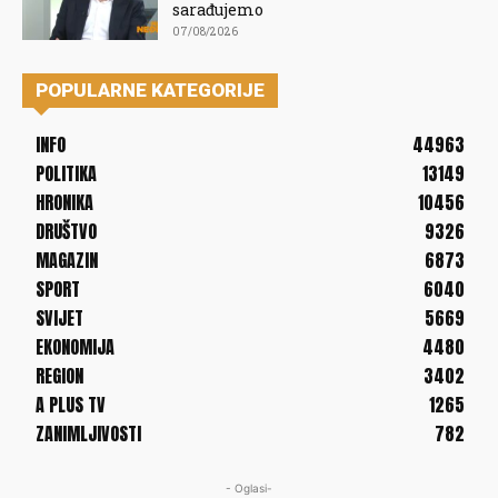
sarađujemo
07/08/2026
POPULARNE KATEGORIJE
INFO
44963
POLITIKA
13149
HRONIKA
10456
DRUŠTVO
9326
MAGAZIN
6873
SPORT
6040
SVIJET
5669
EKONOMIJA
4480
REGION
3402
A PLUS TV
1265
ZANIMLJIVOSTI
782
- Oglasi-