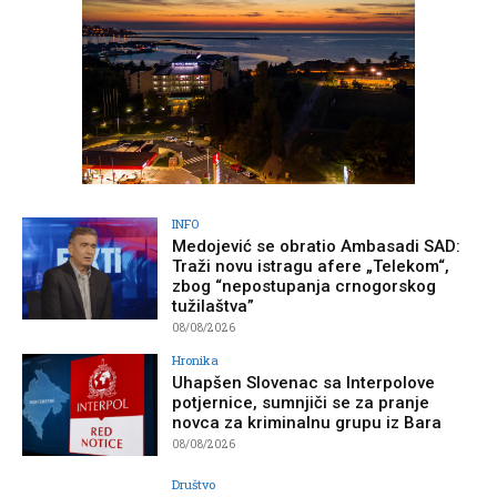
INFO
Medojević se obratio Ambasadi SAD:
Traži novu istragu afere „Telekom“,
zbog “nepostupanja crnogorskog
tužilaštva”
08/08/2026
Hronika
Uhapšen Slovenac sa Interpolove
potjernice, sumnjiči se za pranje
novca za kriminalnu grupu iz Bara
08/08/2026
Društvo