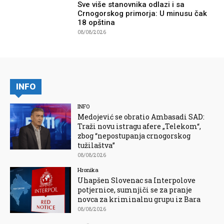
Sve više stanovnika odlazi i sa
Crnogorskog primorja: U minusu čak
18 opština
08/08/2026
INFO
INFO
Medojević se obratio Ambasadi SAD:
Traži novu istragu afere „Telekom“,
zbog “nepostupanja crnogorskog
tužilaštva”
08/08/2026
Hronika
Uhapšen Slovenac sa Interpolove
potjernice, sumnjiči se za pranje
novca za kriminalnu grupu iz Bara
08/08/2026