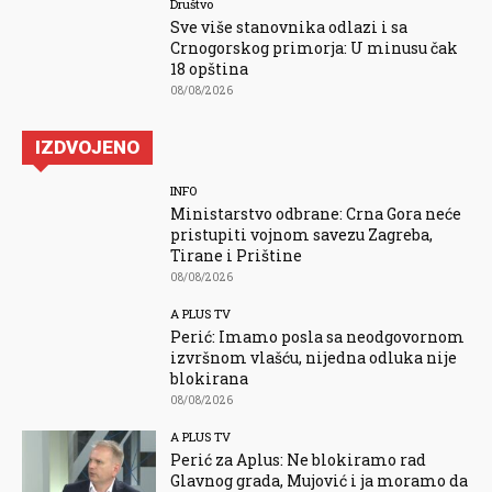
Društvo
Sve više stanovnika odlazi i sa
Crnogorskog primorja: U minusu čak
18 opština
08/08/2026
IZDVOJENO
INFO
Ministarstvo odbrane: Crna Gora neće
pristupiti vojnom savezu Zagreba,
Tirane i Prištine
08/08/2026
A PLUS TV
Perić: Imamo posla sa neodgovornom
izvršnom vlašću, nijedna odluka nije
blokirana
08/08/2026
A PLUS TV
Perić za Aplus: Ne blokiramo rad
Glavnog grada, Mujović i ja moramo da