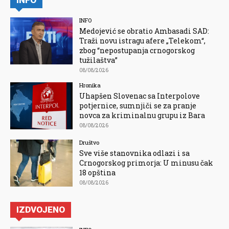
INFO
INFO
Medojević se obratio Ambasadi SAD:
Traži novu istragu afere „Telekom“,
zbog “nepostupanja crnogorskog
tužilaštva”
08/08/2026
Hronika
Uhapšen Slovenac sa Interpolove
potjernice, sumnjiči se za pranje
novca za kriminalnu grupu iz Bara
08/08/2026
Društvo
Sve više stanovnika odlazi i sa
Crnogorskog primorja: U minusu čak
18 opština
08/08/2026
IZDVOJENO