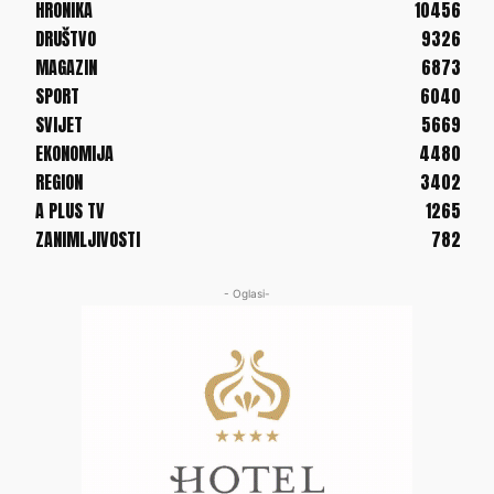
HRONIKA
10456
DRUŠTVO
9326
MAGAZIN
6873
SPORT
6040
SVIJET
5669
EKONOMIJA
4480
REGION
3402
A PLUS TV
1265
ZANIMLJIVOSTI
782
- Oglasi-