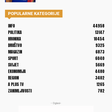
POPULARNE KATEGORIJE
INFO
44958
POLITIKA
13147
HRONIKA
10454
DRUŠTVO
9325
MAGAZIN
6873
SPORT
6040
SVIJET
5669
EKONOMIJA
4480
REGION
3402
A PLUS TV
1265
ZANIMLJIVOSTI
782
- Oglasi-