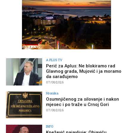
A PLUS TV
Perić za Aplus: Ne blokiramo rad
Glavnog grada, Mujović i ja moramo
da sarađujemo
07/08/2026
Hronika
Osumnjičenog za silovanje i nakon
mjesec i po traže u Crnoj Gori
07/08/2026
INFO
Knežević najavljuje: Objaviću