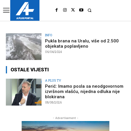
UK
LONDON NEWS
INFO
Pukla brana na Uralu, više od 2.500
objekata poplavljeno
06/04/2024
OSTALE VIJESTI
A PLUS TV
Perić: Imamo posla sa neodgovornom
izvršnom vlašću, nijedna odluka nije
blokirana
08/08/2026
- Advertisement -