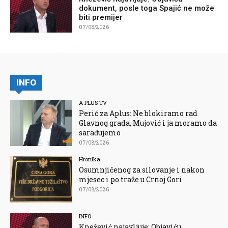
dokument, posle toga Spajić ne može
biti premijer
07/08/2026
INFO
A PLUS TV
Perić za Aplus: Ne blokiramo rad
Glavnog grada, Mujović i ja moramo da
sarađujemo
07/08/2026
Hronika
Osumnjičenog za silovanje i nakon
mjesec i po traže u Crnoj Gori
07/08/2026
INFO
Knežević najavljuje: Objaviću