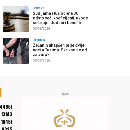
Društvo
Sudijama i tužiocima 30
odsto veći koeficijenti, uvode
se brojni dodaci i benefiti
06/08/2026
Hronika
Zećanin uhapšen prije dvije
noći u Tuzima: Skrivao se od
zatvora?
06/08/2026
- Oglasi-
44951
13143
10451
9325