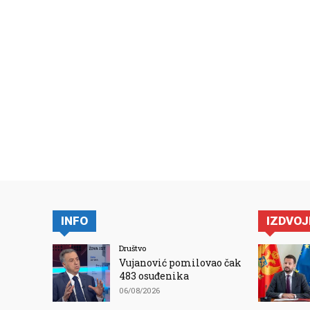
INFO
IZDVO
Društvo
Vujanović pomilovao čak
483 osuđenika
06/08/2026