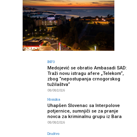
INFO
Medojević se obratio Ambasadi SAD:
Traži novu istragu afere „Telekom“,
zbog “nepostupanja crnogorskog
tužilaštva”
08/08/2026
Hronika
Uhapšen Slovenac sa Interpolove
potjernice, sumnjiči se za pranje
novca za kriminalnu grupu iz Bara
08/08/2026
Društvo