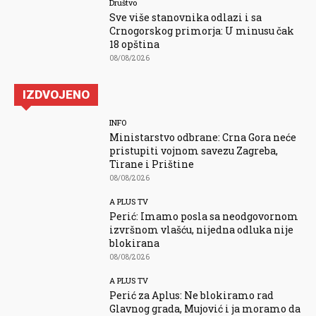
Društvo
Sve više stanovnika odlazi i sa
Crnogorskog primorja: U minusu čak
18 opština
08/08/2026
IZDVOJENO
INFO
Ministarstvo odbrane: Crna Gora neće
pristupiti vojnom savezu Zagreba,
Tirane i Prištine
08/08/2026
A PLUS TV
Perić: Imamo posla sa neodgovornom
izvršnom vlašću, nijedna odluka nije
blokirana
08/08/2026
A PLUS TV
Perić za Aplus: Ne blokiramo rad
Glavnog grada, Mujović i ja moramo da