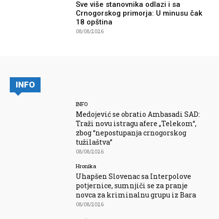
Sve više stanovnika odlazi i sa
Crnogorskog primorja: U minusu čak
18 opština
08/08/2026
INFO
INFO
Medojević se obratio Ambasadi SAD:
Traži novu istragu afere „Telekom“,
zbog “nepostupanja crnogorskog
tužilaštva”
08/08/2026
Hronika
Uhapšen Slovenac sa Interpolove
potjernice, sumnjiči se za pranje
novca za kriminalnu grupu iz Bara
08/08/2026