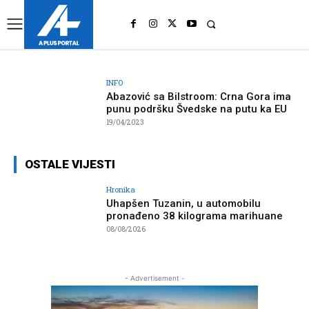
UK
LONDON NEWS
INFO
Abazović sa Bilstroom: Crna Gora ima
punu podršku Švedske na putu ka EU
19/04/2023
OSTALE VIJESTI
Hronika
Uhapšen Tuzanin, u automobilu
pronađeno 38 kilograma marihuane
08/08/2026
- Advertisement -