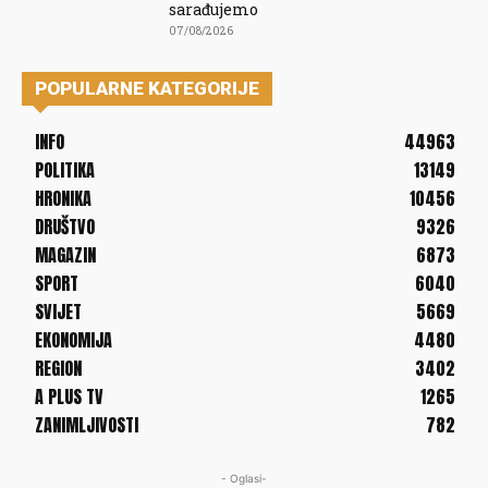
sarađujemo
07/08/2026
POPULARNE KATEGORIJE
INFO
44963
POLITIKA
13149
HRONIKA
10456
DRUŠTVO
9326
MAGAZIN
6873
SPORT
6040
SVIJET
5669
EKONOMIJA
4480
REGION
3402
A PLUS TV
1265
ZANIMLJIVOSTI
782
- Oglasi-