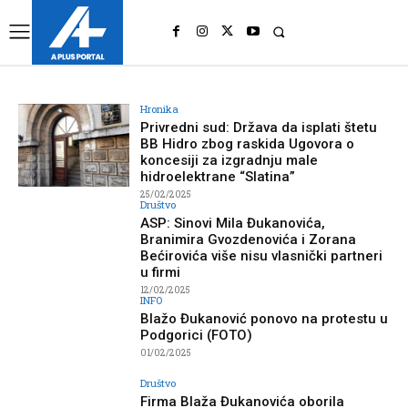
UK
LONDON NEWS
Hronika
Privredni sud: Država da isplati štetu
BB Hidro zbog raskida Ugovora o
koncesiji za izgradnju male
hidroelektrane “Slatina”
25/02/2025
Društvo
ASP: Sinovi Mila Đukanovića,
Branimira Gvozdenovića i Zorana
Bećirovića više nisu vlasnički partneri
u firmi
12/02/2025
INFO
Blažo Đukanović ponovo na protestu u
Podgorici (FOTO)
01/02/2025
Društvo
Firma Blaža Đukanovića oborila