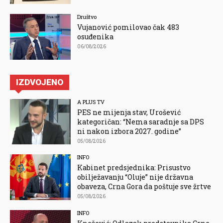
Društvo
Vujanović pomilovao čak 483
osuđenika
06/08/2026
IZDVOJENO
A PLUS TV
PES ne mijenja stav, Urošević
kategoričan: “Nema saradnje sa DPS
ni nakon izbora 2027. godine”
05/08/2026
INFO
Kabinet predsjednika: Prisustvo
obilježavanju “Oluje” nije državna
obaveza, Crna Gora da poštuje sve žrtve
05/08/2026
INFO