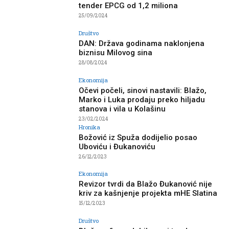
tender EPCG od 1,2 miliona
25/09/2024
Društvo
DAN: Država godinama naklonjena
biznisu Milovog sina
28/08/2024
Ekonomija
Očevi počeli, sinovi nastavili: Blažo,
Marko i Luka prodaju preko hiljadu
stanova i vila u Kolašinu
23/02/2024
Hronika
Božović iz Spuža dodijelio posao
Uboviću i Đukanoviću
26/12/2023
Ekonomija
Revizor tvrdi da Blažo Đukanović nije
kriv za kašnjenje projekta mHE Slatina
15/12/2023
Društvo