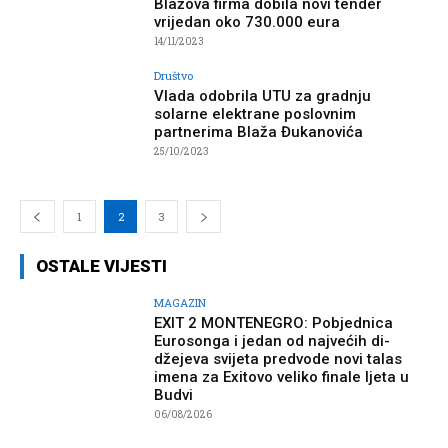
Blažova firma dobila novi tender
vrijedan oko 730.000 eura
14/11/2023
Društvo
Vlada odobrila UTU za gradnju
solarne elektrane poslovnim
partnerima Blaža Đukanovića
25/10/2023
1
2
3
OSTALE VIJESTI
MAGAZIN
EXIT 2 MONTENEGRO: Pobjednica
Eurosonga i jedan od najvećih di-
džejeva svijeta predvode novi talas
imena za Exitovo veliko finale ljeta u
Budvi
06/08/2026