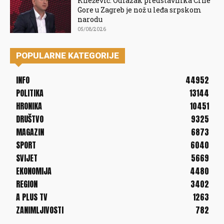
Knežević: Odlazak predstavnika Crne
Gore u Zagreb je nož u leđa srpskom
narodu
05/08/2026
POPULARNE KATEGORIJE
INFO
44952
POLITIKA
13144
HRONIKA
10451
DRUŠTVO
9325
MAGAZIN
6873
SPORT
6040
SVIJET
5669
EKONOMIJA
4480
REGION
3402
A PLUS TV
1263
ZANIMLJIVOSTI
782