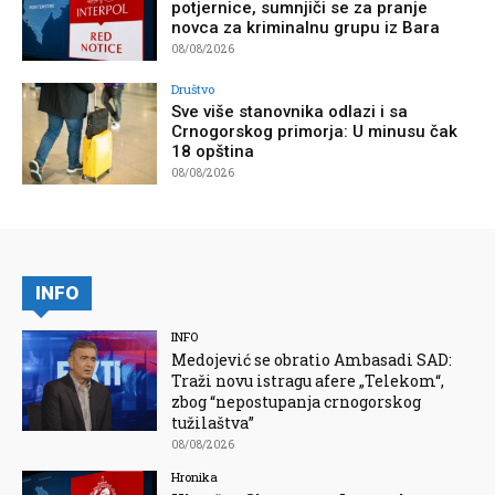
potjernice, sumnjiči se za pranje
novca za kriminalnu grupu iz Bara
08/08/2026
Društvo
Sve više stanovnika odlazi i sa
Crnogorskog primorja: U minusu čak
18 opština
08/08/2026
INFO
INFO
Medojević se obratio Ambasadi SAD:
Traži novu istragu afere „Telekom“,
zbog “nepostupanja crnogorskog
tužilaštva”
08/08/2026
Hronika