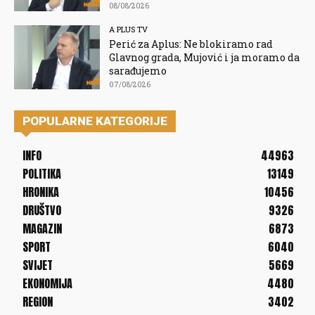
08/08/2026
A PLUS TV
Perić za Aplus: Ne blokiramo rad
Glavnog grada, Mujović i ja moramo da
sarađujemo
07/08/2026
POPULARNE KATEGORIJE
INFO
44963
POLITIKA
13149
HRONIKA
10456
DRUŠTVO
9326
MAGAZIN
6873
SPORT
6040
SVIJET
5669
EKONOMIJA
4480
REGION
3402