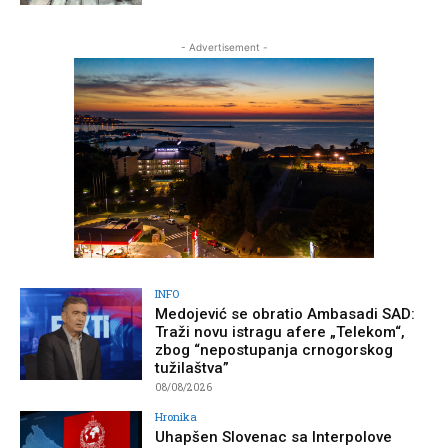
- Advertisement -
INFO
Medojević se obratio Ambasadi SAD:
Traži novu istragu afere „Telekom“,
zbog “nepostupanja crnogorskog
tužilaštva”
08/08/2026
Hronika
Uhapšen Slovenac sa Interpolove