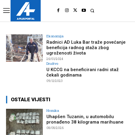
UK
LONDON NEWS
Ekonomija
Radnici AD Luka Bar traže povećanje
beneficija radnog staža zbog
ugroženosti života
26/01/2024
Društvo
U KCCG na beneficirani radni staž
čekali godinama
09/11/2023
OSTALE VIJESTI
Hronika
Uhapšen Tuzanin, u automobilu
pronađeno 38 kilograma marihuane
08/08/2026