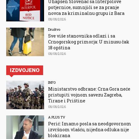
Uhapšen Slovenac sa Interpolove
potjernice, sumnjiči se za pranje
novca za kriminalnu grupu iz Bara
08/08/2026
Društvo
Sve više stanovnika odlazi i sa
Crnogorskog primorja: U minusu čak
18 opština
08/08/2026
IZDVOJENO
INFO
Ministarstvo odbrane: Crna Gora neće
pristupiti vojnom savezu Zagreba,
Tirane i Prištine
08/08/2026
A PLUS TV
Perić: Imamo posla sa neodgovornom
izvršnom vlašću, nijedna odluka nije
blokirana