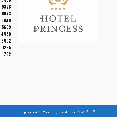
10456
9326
6873
6040
5669
4480
3402
1265
782
Impressum: A Plus Media Group | direktor: Ivona Čavić