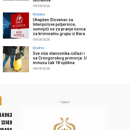
tužilaštva”
08/08/2026
Hronika
Uhapšen Slovenac sa
Interpolove potjernice,
sumnjiči se za pranje novca
za kriminalnu grupu iz Bara
08/08/2026
Društvo
Sve više stanovnika odlazi i
sa Crnogorskog primorja: U
minusu čak 18 opština
08/08/2026
- Oglasi-
44963
13149