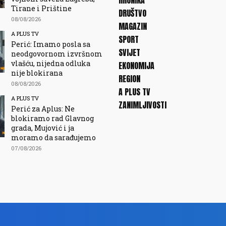
HRONIKA
Tirane i Prištine
DRUŠTVO
08/08/2026
MAGAZIN
A PLUS TV
SPORT
Perić: Imamo posla sa
SVIJET
neodgovornom izvršnom
vlašću, nijedna odluka
EKONOMIJA
nije blokirana
REGION
08/08/2026
A PLUS TV
A PLUS TV
ZANIMLJIVOSTI
Perić za Aplus: Ne
blokiramo rad Glavnog
grada, Mujović i ja
moramo da sarađujemo
07/08/2026