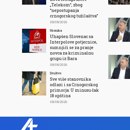
„Telekom“, zbog
“nepostupanja
crnogorskog tužilaštva”
08/08/2026
Hronika
Uhapšen Slovenac sa
Interpolove potjernice,
sumnjiči se za pranje
novca za kriminalnu
grupu iz Bara
08/08/2026
Društvo
Sve više stanovnika
odlazi i sa Crnogorskog
primorja: U minusu čak
18 opština
08/08/2026