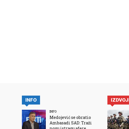
INFO
IZDVO
INFO
Medojević se obratio
Ambasadi SAD: Traži
novu istragu afere