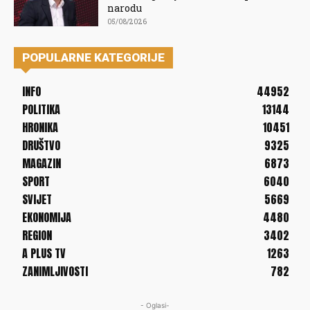
narodu
05/08/2026
POPULARNE KATEGORIJE
INFO
44952
POLITIKA
13144
HRONIKA
10451
DRUŠTVO
9325
MAGAZIN
6873
SPORT
6040
SVIJET
5669
EKONOMIJA
4480
REGION
3402
A PLUS TV
1263
ZANIMLJIVOSTI
782
- Oglasi-