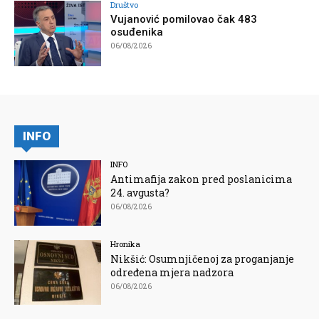
Društvo
Vujanović pomilovao čak 483
osuđenika
06/08/2026
INFO
INFO
Antimafija zakon pred poslanicima
24. avgusta?
06/08/2026
Hronika
Nikšić: Osumnjičenoj za proganjanje
određena mjera nadzora
06/08/2026