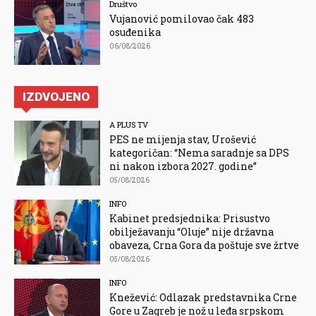
Društvo
Vujanović pomilovao čak 483
osuđenika
06/08/2026
IZDVOJENO
A PLUS TV
PES ne mijenja stav, Urošević
kategoričan: “Nema saradnje sa DPS
ni nakon izbora 2027. godine”
05/08/2026
INFO
Kabinet predsjednika: Prisustvo
obilježavanju “Oluje” nije državna
obaveza, Crna Gora da poštuje sve žrtve
05/08/2026
INFO
Knežević: Odlazak predstavnika Crne
Gore u Zagreb je nož u leđa srpskom