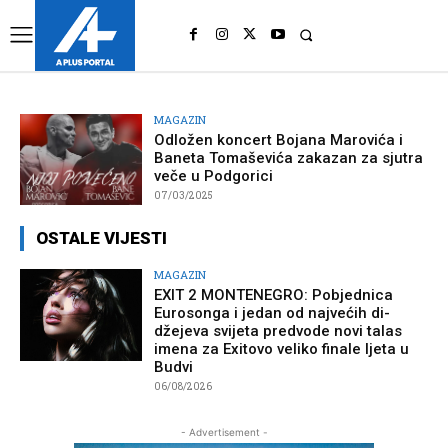
UK
LONDON NEWS
MAGAZIN
Odložen koncert Bojana Marovića i
Baneta Tomaševića zakazan za sjutra
veče u Podgorici
07/03/2025
OSTALE VIJESTI
MAGAZIN
EXIT 2 MONTENEGRO: Pobjednica
Eurosonga i jedan od najvećih di-
džejeva svijeta predvode novi talas
imena za Exitovo veliko finale ljeta u
Budvi
06/08/2026
- Advertisement -