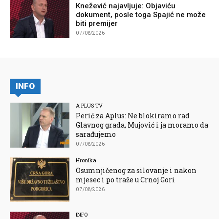
Knežević najavljuje: Objaviću
dokument, posle toga Spajić ne može
biti premijer
07/08/2026
INFO
A PLUS TV
Perić za Aplus: Ne blokiramo rad
Glavnog grada, Mujović i ja moramo da
sarađujemo
07/08/2026
Hronika
Osumnjičenog za silovanje i nakon
mjesec i po traže u Crnoj Gori
07/08/2026
INFO