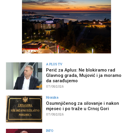
A PLUS TV
Perić za Aplus: Ne blokiramo rad
Glavnog grada, Mujović i ja moramo
da sarađujemo
07/08/2026
Hronika
Osumnjičenog za silovanje i nakon
mjesec i po traže u Crnoj Gori
07/08/2026
INFO