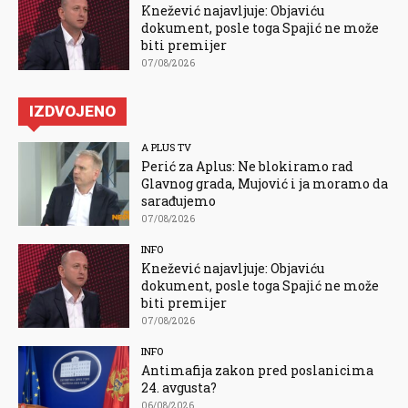
Knežević najavljuje: Objaviću
dokument, posle toga Spajić ne može
biti premijer
07/08/2026
IZDVOJENO
A PLUS TV
Perić za Aplus: Ne blokiramo rad
Glavnog grada, Mujović i ja moramo da
sarađujemo
07/08/2026
INFO
Knežević najavljuje: Objaviću
dokument, posle toga Spajić ne može
biti premijer
07/08/2026
INFO
Antimafija zakon pred poslanicima
24. avgusta?
06/08/2026