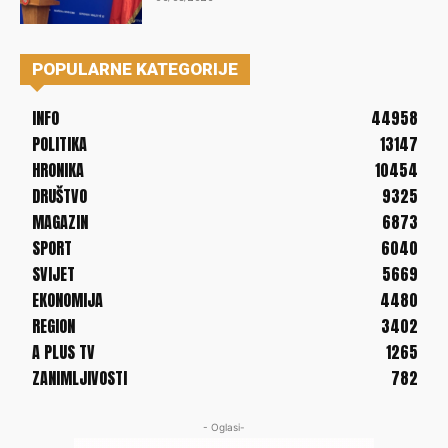
POPULARNE KATEGORIJE
INFO
44958
POLITIKA
13147
HRONIKA
10454
DRUŠTVO
9325
MAGAZIN
6873
SPORT
6040
SVIJET
5669
EKONOMIJA
4480
REGION
3402
A PLUS TV
1265
ZANIMLJIVOSTI
782
- Oglasi-