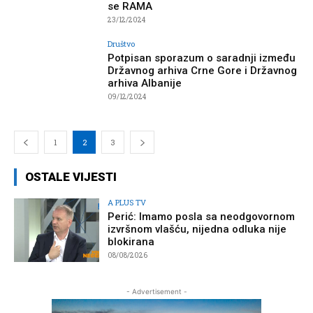
se RAMA
23/12/2024
Društvo
Potpisan sporazum o saradnji između
Državnog arhiva Crne Gore i Državnog
arhiva Albanije
09/12/2024
1
2
3
OSTALE VIJESTI
A PLUS TV
Perić: Imamo posla sa neodgovornom
izvršnom vlašću, nijedna odluka nije
blokirana
08/08/2026
- Advertisement -