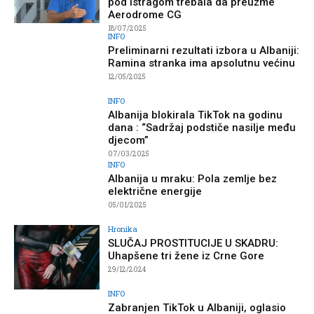
pod istragom trebala da preuzme
Aerodrome CG
18/07/2025
INFO
Preliminarni rezultati izbora u Albaniji:
Ramina stranka ima apsolutnu većinu
12/05/2025
INFO
Albanija blokirala TikTok na godinu
dana : “Sadržaj podstiče nasilje među
djecom”
07/03/2025
INFO
Albanija u mraku: Pola zemlje bez
električne energije
05/01/2025
Hronika
SLUČAJ PROSTITUCIJE U SKADRU:
Uhapšene tri žene iz Crne Gore
29/12/2024
INFO
Zabranjen TikTok u Albaniji, oglasio