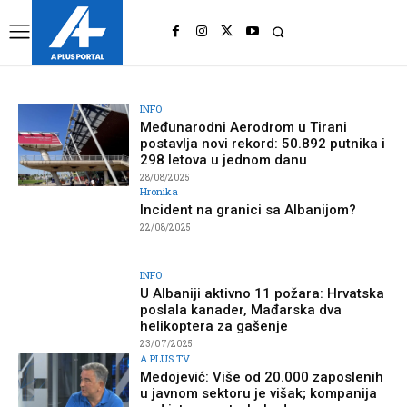
UK
LONDON NEWS
INFO
Međunarodni Aerodrom u Tirani
postavlja novi rekord: 50.892 putnika i
298 letova u jednom danu
28/08/2025
Hronika
Incident na granici sa Albanijom?
22/08/2025
INFO
U Albaniji aktivno 11 požara: Hrvatska
poslala kanader, Mađarska dva
helikoptera za gašenje
23/07/2025
A PLUS TV
Medojević: Više od 20.000 zaposlenih
u javnom sektoru je višak; kompanija