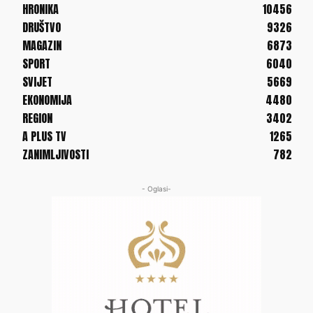
HRONIKA
10456
DRUŠTVO
9326
MAGAZIN
6873
SPORT
6040
SVIJET
5669
EKONOMIJA
4480
REGION
3402
A PLUS TV
1265
ZANIMLJIVOSTI
782
- Oglasi-