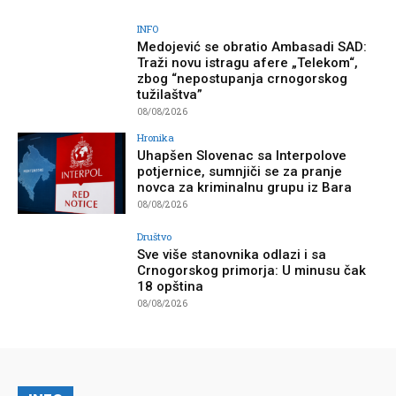
INFO
Medojević se obratio Ambasadi SAD:
Traži novu istragu afere „Telekom“,
zbog “nepostupanja crnogorskog
tužilaštva”
08/08/2026
Hronika
Uhapšen Slovenac sa Interpolove
potjernice, sumnjiči se za pranje
novca za kriminalnu grupu iz Bara
08/08/2026
Društvo
Sve više stanovnika odlazi i sa
Crnogorskog primorja: U minusu čak
18 opština
08/08/2026