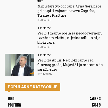
INFO
Ministarstvo odbrane: Crna Gora neće
pristupiti vojnom savezu Zagreba,
Tirane i Prištine
08/08/2026
A PLUS TV
Perić: Imamo posla sa neodgovornom
izvršnom vlašću, nijedna odluka nije
blokirana
08/08/2026
A PLUS TV
Perić za Aplus: Ne blokiramo rad
Glavnog grada, Mujović i ja moramo da
sarađujemo
07/08/2026
POPULARNE KATEGORIJE
INFO
44963
POLITIKA
13149