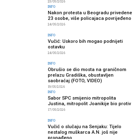
25/05/2026
INFO
Nakon protesta u Beogradu privedene
23 osobe, više policajaca povrijeđeno
24/05/2026
INFO
Vučić: Uskoro bih mogao podnijeti
ostavku
24/05/2026
INFO
Obrušio se dio mosta na graničnom
prelazu Gradiška, obustavljen
saobraćaj (FOTO, VIDEO)
19/05/2026
INFO
Sabor SPC smijenio mitropolita
Justina, mitropolit Joanikije bio protiv
17/05/2026
INFO
Vučić o slučaju na Senjaku: Tijelo
nestalog muškarca A.N. još nije
pronađeno