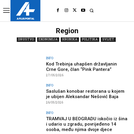
UK
LONDON NEWS
Region
DRUŠTVO
EKONOMIJA
HRONIKA
POLITIKA
SVIJET
INFO
Kod Trebinja uhapšen državljanin
Crne Gore, član “Pink Pantera”
27/05/2026
INFO
Saslušan konobar restorana u kojem
je ubijen Aleksandar Nešović Baja
26/05/2026
INFO
TRAMVAJ U BEOGRADU iskočio iz šina
i udario u zgradu, povrijeđeno 14
osoba, među njima dvoje djece