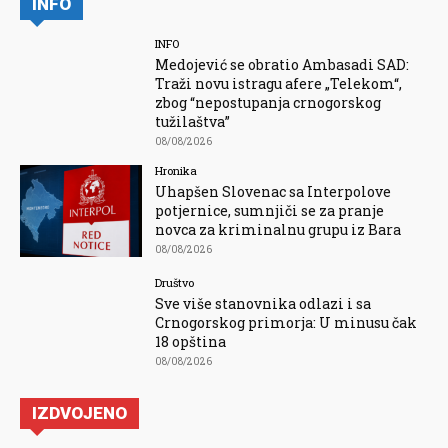
INFO
INFO
Medojević se obratio Ambasadi SAD:
Traži novu istragu afere „Telekom“,
zbog “nepostupanja crnogorskog
tužilaštva”
08/08/2026
Hronika
Uhapšen Slovenac sa Interpolove
potjernice, sumnjiči se za pranje
novca za kriminalnu grupu iz Bara
08/08/2026
Društvo
Sve više stanovnika odlazi i sa
Crnogorskog primorja: U minusu čak
18 opština
08/08/2026
IZDVOJENO