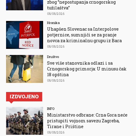
zbog “nepostupanja crnogorskog
tužilaštva”
08/08/2026
Hronika
Uhapšen Slovenac sa Interpolove
potjernice, sumnjiči se za pranje
novca za kriminalnu grupu iz Bara
08/08/2026
Društvo
Sve više stanovnika odlazi i sa
Crnogorskog primorja: U minusu čak
18 opština
08/08/2026
IZDVOJENO
INFO
Ministarstvo odbrane: Crna Gora neće
pristupiti vojnom savezu Zagreba,
Tirane i Prištine
08/08/2026