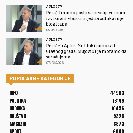
A PLUS TV
Perić: Imamo posla sa neodgovornom
izvršnom vlašću, nijedna odluka nije
blokirana
08/08/2026
A PLUS TV
Perić za Aplus: Ne blokiramo rad
Glavnog grada, Mujović i ja moramo da
sarađujemo
07/08/2026
POPULARNE KATEGORIJE
INFO
44963
POLITIKA
13149
HRONIKA
10456
DRUŠTVO
9326
MAGAZIN
6873
SPORT
6040