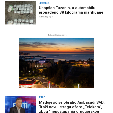
Hronika
Uhapšen Tuzanin, u automobilu
pronađeno 38 kilograma marihuane
08/08/2026
- Advertisement -
INFO
Medojević se obratio Ambasadi SAD:
Traži novu istragu afere „Telekom“,
zbog “nepostupanja crnogorskog