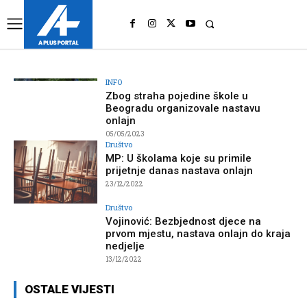
UK
LONDON NEWS
INFO
Zbog straha pojedine škole u
Beogradu organizovale nastavu
onlajn
05/05/2023
Društvo
MP: U školama koje su primile
prijetnje danas nastava onlajn
23/12/2022
Društvo
Vojinović: Bezbjednost djece na
prvom mjestu, nastava onlajn do kraja
nedjelje
13/12/2022
OSTALE VIJESTI