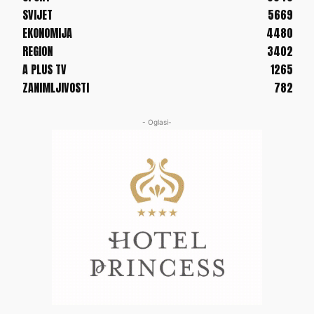
SVIJET
5669
EKONOMIJA
4480
REGION
3402
A PLUS TV
1265
ZANIMLJIVOSTI
782
- Oglasi-