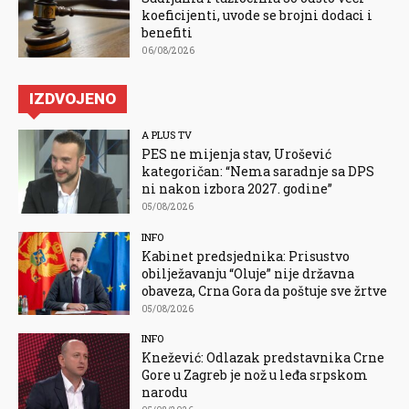
koeficijenti, uvode se brojni dodaci i
benefiti
06/08/2026
IZDVOJENO
A PLUS TV
PES ne mijenja stav, Urošević
kategoričan: “Nema saradnje sa DPS
ni nakon izbora 2027. godine”
05/08/2026
INFO
Kabinet predsjednika: Prisustvo
obilježavanju “Oluje” nije državna
obaveza, Crna Gora da poštuje sve žrtve
05/08/2026
INFO
Knežević: Odlazak predstavnika Crne
Gore u Zagreb je nož u leđa srpskom
narodu