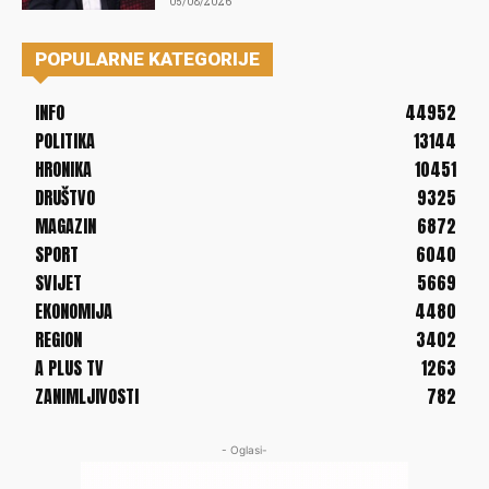
05/08/2026
POPULARNE KATEGORIJE
INFO
44952
POLITIKA
13144
HRONIKA
10451
DRUŠTVO
9325
MAGAZIN
6872
SPORT
6040
SVIJET
5669
EKONOMIJA
4480
REGION
3402
A PLUS TV
1263
ZANIMLJIVOSTI
782
- Oglasi-