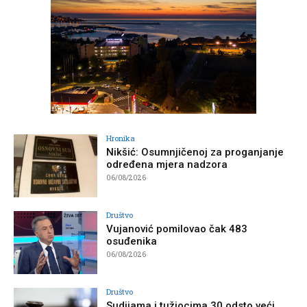
Hronika
Nikšić: Osumnjičenoj za proganjanje
određena mjera nadzora
06/08/2026
Društvo
Vujanović pomilovao čak 483
osuđenika
06/08/2026
Društvo
Sudijama i tužiocima 30 odsto veći