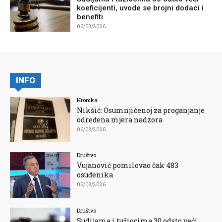
koeficijenti, uvode se brojni dodaci i
benefiti
06/08/2026
INFO
Hronika
Nikšić: Osumnjičenoj za proganjanje
određena mjera nadzora
06/08/2026
Društvo
Vujanović pomilovao čak 483
osuđenika
06/08/2026
Društvo
Sudijama i tužiocima 30 odsto veći